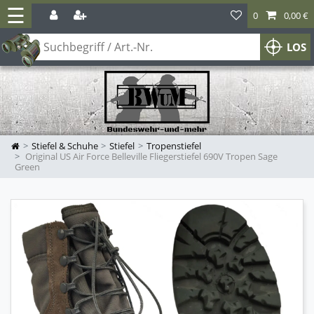
☰
0
0,00 €
LOS
Stiefel & Schuhe
Stiefel
Tropenstiefel
Original US Air Force Belleville Fliegerstiefel 690V Tropen Sage
Green