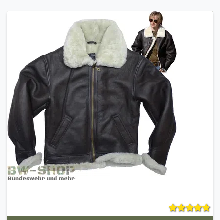
kaltes Wetter gedacht und verfügt mit Bellevilles
patentierter VANGUARD-Laufsohle über eine der
bequemsten Laufsohlen auf dem heutigen Markt.
Dank dieser bahnbrechenden Technologie haben
Militärstiefel den Komfort und die Passform von
Sportschuhen und erfüllen dennoch die strengen
Spezifikationen für Militärstiefel. Der 690 ist von der
US Air Force für den Fluggebrauch zugelassen und
für die normale US Army zum Tragen mit der Airman
Battle Uniform (ABU).
Aus Beständen der US Army
Modell Combat Flight Boots 690V cold weather
sage green
Verstärkter Zehen und Fersenbereich
Widerstandsfähig und robust
Lasche am hinteren Schaft für schnelleren
Einstieg
Obermaterial aus glattem, vollnarbigem
Rindsleder und Nylongewebe
VANGUARD®-Premium-Dämpfungssohlensystem
Gepolsterte Polyurethan-Mittelsohle