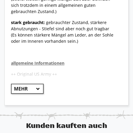
sich trotzdem in einem allgemeinen guten
gebrauchten Zustand.)
stark gebraucht:
gebrauchter Zustand, stärkere
Abnutzungen - Stiefel sind aber noch gut tragbar
(Es können stärkere Mängel am Leder, an der Sohle
oder im Inneren vorhanden sein.)
allgemeine Informationen
++ Original US Army ++
Der Belleville 690 war der erste Stiefel der US Air
Force, der für den Fluggebrauch zugelassen wurde.
Dieser Pilotenstiefel aus Leder und Nylon sorgt für
erhöhte Strapazierfähigkeit und eine lange
Lebensdauer dieses Schuhwerks. Ein Gore-Tex Futter
ist in das Stiefelfutter eingenäht und er bietet somit
eine wasserdichte Barriere und leitet Feuchtigkeit
Kunden kauften auch
aus dem Stiefel nach außen ab. Dieser Stiefel ist für