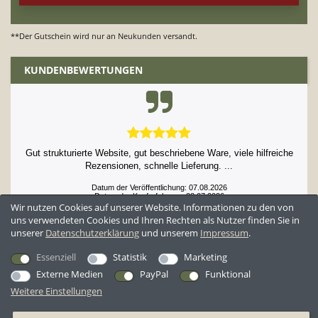
**Der Gutschein wird nur an Neukunden versandt.
KUNDENBEWERTUNGEN
Gut strukturierte Website, gut beschriebene Ware, viele hilfreiche
Rezensionen, schnelle Lieferung. ...
Datum der Veröffentlichung: 07.08.2026
Datum der Kauferfahrung: 23.07.2026
Wir nutzen Cookies auf unserer Website. Informationen zu den von
uns verwendeten Cookies und Ihren Rechten als Nutzer finden Sie in
unserer
Daten­schutz­erklärung
und unserem
Impressum
.
52,929 Bewertungen
Essenziell
Statistik
Marketing
Externe Medien
PayPal
Funktional
Weitere Einstellungen
*Alle Preise inkl. ges. MwSt. zzgl.
Versandkosten