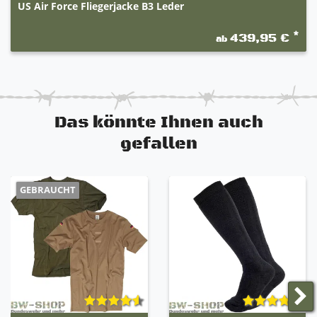
US Air Force Fliegerjacke B3 Leder
100 % VIBRAM Sierra-Laufsohle aus Gummi
Benzin-, Erdöl-, Öl- und Schmiermittelbeständig
*
439,95 €
ab
Gore-Tex Membrane
Wasserdicht und hoch Atmungsaktiv
Einfach geformter, herausnehmbarer Einsatz
Sehr guter Lauf- und Tragekomfort
Das könnte Ihnen auch
gefallen
GEBRAUCHT