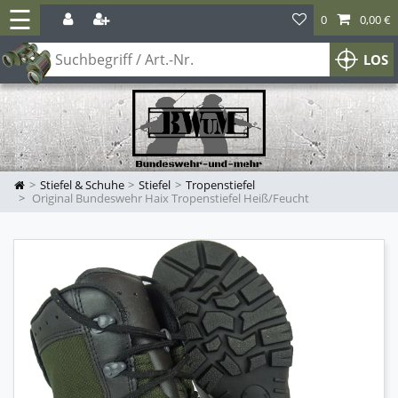
☰
0
0,00 €
LOS
Stiefel & Schuhe
Stiefel
Tropenstiefel
Original Bundeswehr Haix Tropenstiefel Heiß/Feucht