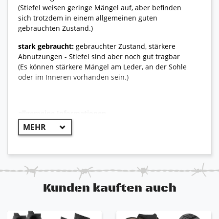
(Stiefel weisen geringe Mängel auf, aber befinden
sich trotzdem in einem allgemeinen guten
gebrauchten Zustand.)
stark gebraucht:
gebrauchter Zustand, stärkere
Abnutzungen - Stiefel sind aber noch gut tragbar
(Es können stärkere Mängel am Leder, an der Sohle
oder im Inneren vorhanden sein.)
allgemeine Informationen
++ Original Bundeswehr ++
Originaler Tropenstiefel der deutschen Bundeswehr,
der sich auch unter extremsten Umständen wie
enormer Hitze und Nässe bewährt. Dieser
Kampfstiefel ist sehr robust und hat einen
Kunden kauften auch
integrierten Hitzeschutz. Produziert wurde er, um
auch in heißen und feuchten Regionen einen idealen
Schutz zu bieten und einen angenehmen