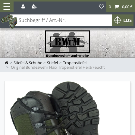
☰
0
0,00 €
LOS
Stiefel & Schuhe
Stiefel
Tropenstiefel
Original Bundeswehr Haix Tropenstiefel Heiß/Feucht