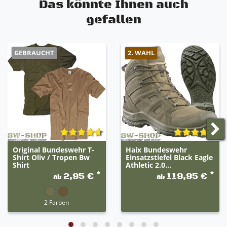
Das könnte Ihnen auch
Nicht kreidend
gefallen
GEBRAUCHT
2. WAHL
Original Bundeswehr T-
Haix Bundeswehr
Shirt Oliv / Tropen Bw
Einsatzstiefel Black Eagle
Shirt
Athletic 2.0...
*
*
2,95 €
119,95 €
ab
ab
2 Farben