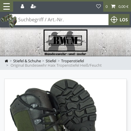
☰
0
0,00 €
LOS
Stiefel & Schuhe
Stiefel
Tropenstiefel
Original Bundeswehr Haix Tropenstiefel Heiß/Feucht