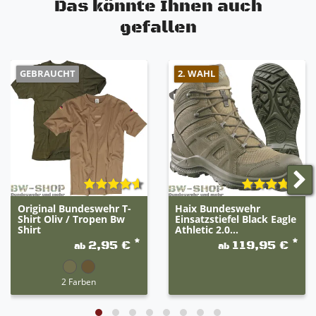
Das könnte Ihnen auch
Nicht kreidend
gefallen
GEBRAUCHT
2. WAHL
Original Bundeswehr T-
Haix Bundeswehr
Shirt Oliv / Tropen Bw
Einsatzstiefel Black Eagle
Shirt
Athletic 2.0...
*
*
2,95 €
119,95 €
ab
ab
2 Farben