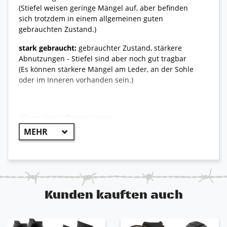
(Stiefel weisen geringe Mängel auf, aber befinden
sich trotzdem in einem allgemeinen guten
gebrauchten Zustand.)
stark gebraucht:
gebrauchter Zustand, stärkere
Abnutzungen - Stiefel sind aber noch gut tragbar
(Es können stärkere Mängel am Leder, an der Sohle
oder im Inneren vorhanden sein.)
allgemeine Informationen
++ Original Bundeswehr ++
Originaler Tropenstiefel der deutschen Bundeswehr,
der sich auch unter extremsten Umständen wie
enormer Hitze und Nässe bewährt. Dieser
Kampfstiefel ist sehr robust und hat einen
Kunden kauften auch
integrierten Hitzeschutz. Produziert wurde er, um
auch in heißen und feuchten Regionen einen idealen
Schutz zu bieten und einen angenehmen