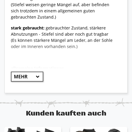
(Stiefel weisen geringe Mängel auf, aber befinden
sich trotzdem in einem allgemeinen guten
gebrauchten Zustand.)
stark gebraucht:
gebrauchter Zustand, stärkere
Abnutzungen - Stiefel sind aber noch gut tragbar
(Es können stärkere Mängel am Leder, an der Sohle
oder im Inneren vorhanden sein.)
allgemeine Informationen
++ Original Bundeswehr ++
Originaler Tropenstiefel der deutschen Bundeswehr,
der sich auch unter extremsten Umständen wie
enormer Hitze und Nässe bewährt. Dieser
Kampfstiefel ist sehr robust und hat einen
Kunden kauften auch
integrierten Hitzeschutz. Produziert wurde er, um
auch in heißen und feuchten Regionen einen idealen
Schutz zu bieten und einen angenehmen