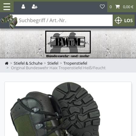
☰
0
0,00 €
LOS
Stiefel & Schuhe
Stiefel
Tropenstiefel
Original Bundeswehr Haix Tropenstiefel Heiß/Feucht