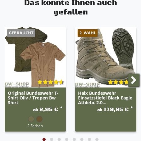
Das könnte Ihnen auch
Nicht kreidend
gefallen
GEBRAUCHT
2. WAHL
Original Bundeswehr T-
Haix Bundeswehr
Shirt Oliv / Tropen Bw
Einsatzstiefel Black Eagle
Shirt
Athletic 2.0...
*
*
2,95 €
119,95 €
ab
ab
2 Farben