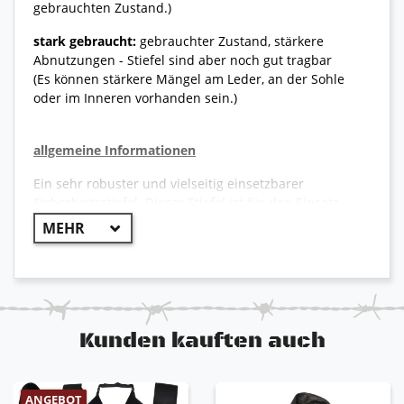
gebrauchten Zustand.)
stark gebraucht:
gebrauchter Zustand, stärkere
Abnutzungen - Stiefel sind aber noch gut tragbar
(Es können stärkere Mängel am Leder, an der Sohle
oder im Inneren vorhanden sein.)
allgemeine Informationen
Ein sehr robuster und vielseitig einsetzbarer
Sicherheitsstiefel. Dieser Stiefel ist für den Einsatz
bei der Polizei gedacht. Er besitzt die
Sicherheitsklasse S3, ist wasserdicht durch Gore-Tex
und hat alle Eigenschaften eines Sicherheitsschuhs.
Dadurch bietet er hohen Arbeitsschutz und weist
gleichzeitig großen Tragekomfort auf. Der perfekte
Stiefel für jede Jahreszeit in diesem Bereich.
Kunden kauften auch
Obermaterial:
Waterproofleder, hydrophobiert,
atmungsaktiv (5,0 mg/cm²/h), 2,5 – 2,7 mm dick
Innenfutter:
GORE-TEX® Performance: 4-lagiges
ANGEBOT