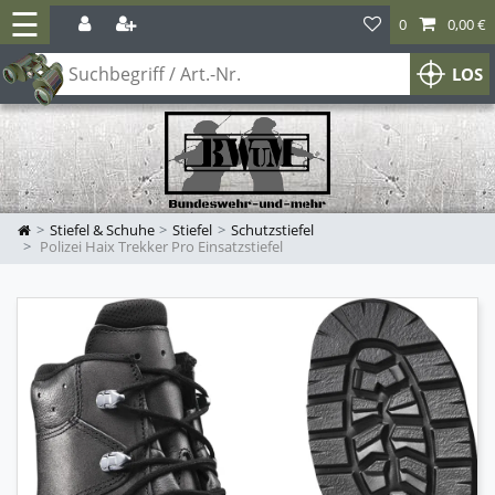
☰
0
0,00 €
LOS
Stiefel & Schuhe
Stiefel
Schutzstiefel
Polizei Haix Trekker Pro Einsatzstiefel