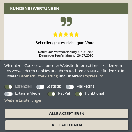
KUNDENBEWERTUNGEN
Prompte Lieferung, super Qualität,guter Preis ,alles bestens!!!!!
Datum der Veröffentlichung: 07.08.2026
Datum der Kauferfahrung: 26.07.2026
Wir nutzen Cookies auf unserer Website. Informationen zu den von
uns verwendeten Cookies und Ihren Rechten als Nutzer finden Sie in
unserer
Daten­schutz­erklärung
und unserem
Impressum
.
52,897 Bewertungen
Essenziell
Statistik
Marketing
Externe Medien
PayPal
Funktional
Weitere Einstellungen
*Alle Preise inkl. ges. MwSt. zzgl.
Versandkosten
ALLE AKZEPTIEREN
AGB
Datenschutzerklärung
Widerrufsrecht
Widerrufsformular
ALLE ABLEHNEN
Barrierefreiheitserklärung
Impressum