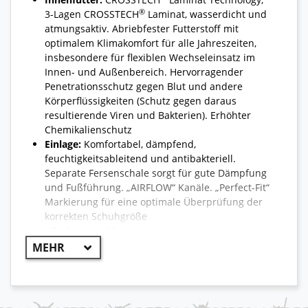
®
3-Lagen CROSSTECH
Laminat, wasserdicht und
atmungsaktiv. Abriebfester Futterstoff mit
optimalem Klimakomfort für alle Jahreszeiten,
insbesondere für flexiblen Wechseleinsatz im
Innen- und Außenbereich. Hervorragender
Penetrationsschutz gegen Blut und andere
Körperflüssigkeiten (Schutz gegen daraus
resultierende Viren und Bakterien). Erhöhter
Chemikalienschutz
Einlage:
Komfortabel, dämpfend,
feuchtigkeitsableitend und antibakteriell.
Separate Fersenschale sorgt für gute Dämpfung
und Fußführung. „AIRFLOW“ Kanäle. „Perfect-Fit“
Markierung für eine optimale Überprüfung der
korrekten Schuhgröße
Vliesbrandsohle:
Feuchtigkeit absorbierende
Vliesbrandsohle
®
HAIX
Composite Schutzkappe:
Anatomisch
geformte, ultraleichte Schutzkappe aus
faserverstärktem Kunststoff für höchste
Sicherheits­anforderungen