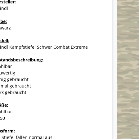
steller:
indl
rbe:
hwarz
dell:
indl Kampfstiefel Schwer Combat Extreme
standsbeschreibung:
ählbar-
uwertig
nig gebraucht
rmal gebraucht
rk gebraucht
öße:
ählbar-
-50
ssform:
 Stiefel fallen normal aus.