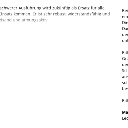
chwerer Ausführung wird zukünftig als Ersatz für alle
Bei
insatz kommen. Er ist sehr robust, widerstandsfähig und
emp
eisend und atmungsaktiv.
Di
Dam
der
ophobierten Waterproofleder, äußerst strapazierfähig
un
rane (Gore-Tex Performance Comfort Footwear)
ets angenehm warm
Bit
Grö
ür optimalen Tragekomfort
der
Sch
ologie für optimale Belüftungs- und
aus
sol
bes
ß und Schaft lassen sich unterschiedlich fest und
Bit
Ma
imalen Geröll- und Seitenschutz)
Le
hle für höchste Stabilität