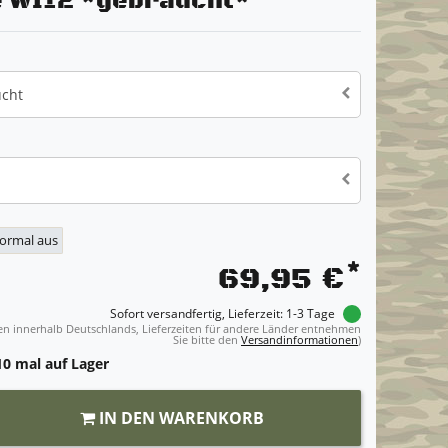
 WI12 *gebraucht*
ucht
normal aus
*
69,95 €
Sofort versandfertig, Lieferzeit: 1-3 Tage
ngen innerhalb Deutschlands, Lieferzeiten für andere Länder entnehmen
Sie bitte den
Versandinformationen
)
0 mal auf Lager
IN DEN WARENKORB