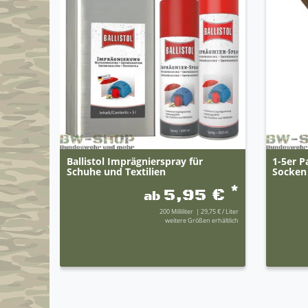
Ballistol Imprägnierspray für
1-5er P
Schuhe und Textilien
Socken 
*
5,95 €
ab
200
Milliliter
| 29,75 € / Liter
weitere Größen erhältlich