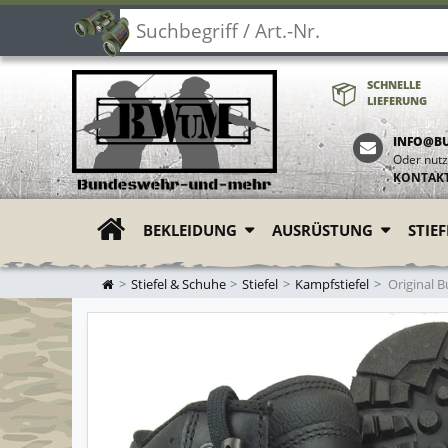
SCHNELLE
LIEFERUNG
INFO@B
Oder nutz
KONTAK
BEKLEIDUNG
AUSRÜSTUNG
STIE
ZUR STARTSEITE
Stiefel & Schuhe
Stiefel
Kampfstiefel
Original 