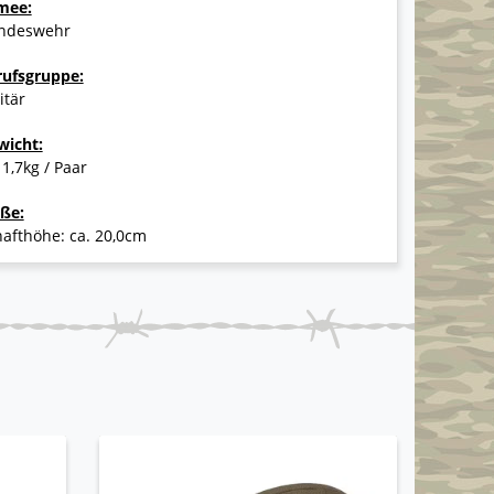
mee:
ndeswehr
rufsgruppe:
itär
wicht:
 1,7kg / Paar
ße:
afthöhe: ca. 20,0cm
2. WAHL