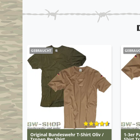
GEBRAUCHT
GEBRAU
Original Bundeswehr T-Shirt Oliv /
1-3er P
Tropen Bw Shirt
Shirt T