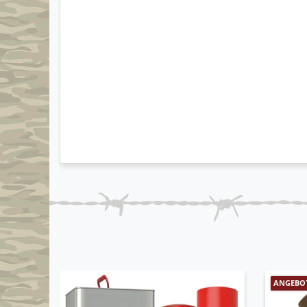
wasserabweisend und resistent gegen Wass
stabile anatomisch geformte Einlegesohle, h
weiches Lederzwischenteil für besseres Knick
Futter aus 4-Lagen Laminat mit Membranschi
verstärkte Zehenkappe und stabiler Versenbe
speziell geformte Gummiprofilsohle, die griffig
rutschsicher ist
Soft Print Drysohle
MFS® Vakuum Technologie
optimale Abrollbewegung
luftdurchlässige Schaumstoffpolsterung, die b
extrem widerstandsfähig uns sehr robust
auch für mittlere Alpineinsätze ausgelegt
Schneeschuhe: montierbar (z.B. Schneeschuh 
Leichteisen: montierbar (z.B. Steigeisentyp Tyr
angenehmer Tragekomfort
ANGEBO