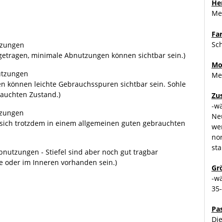
Her
Me
Fa
Sc
tzungen
 getragen, minimale Abnutzungen können sichtbar sein.)
Mo
utzungen
Me
en können leichte Gebrauchsspuren sichtbar sein. Sohle
rauchten Zustand.)
Zu
-w
tzungen
Ne
n sich trotzdem in einem allgemeinen guten gebrauchten
we
no
sta
nutzungen - Stiefel sind aber noch gut tragbar
e oder im Inneren vorhanden sein.)
Gr
-w
35
Pa
Die