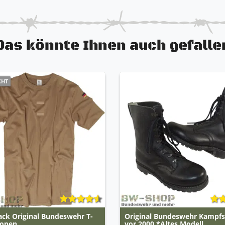
Das könnte Ihnen auch gefalle
CHT
ack Original Bundeswehr T-
Original Bundeswehr Kampfst
ropen
vor 2000 *Altes Modell...