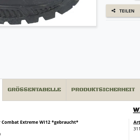
TEILEN
GRÖSSENTABELLE
PRODUKTSICHERHEIT
W
er Combat Extreme WI12 *gebraucht*
Ar
31
n