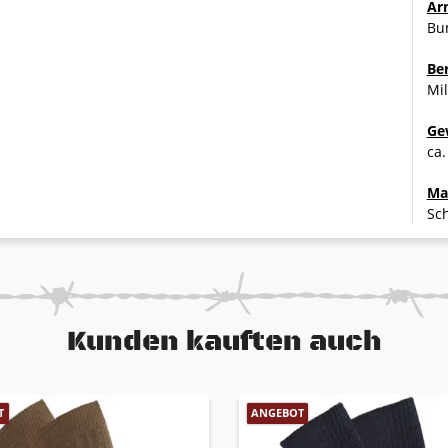
Ar
eraufnahme
Bu
erausnehmbar
verhalten (Dehnungsfalte im Fersenbereich)
Be
cht
Mil
reich aus gehärtetem Leder
, durchtrittsicher, nicht kreidend, antistatisch und
Ge
ca.
Ma
Sch
eim Tragen vor Hitze und Kälte schützt
Typ MSR Denali Classic)
ol P12)
Kunden kauften auch
T
ANGEBOT