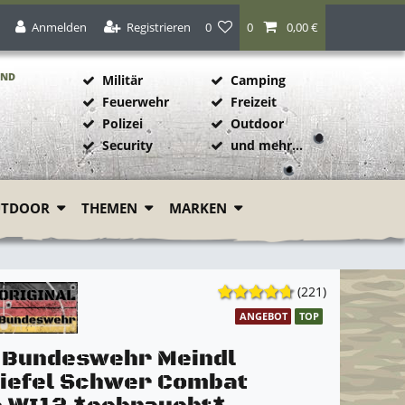
Anmelden
Registrieren
0
0
0,00 €
AND
Militär
Camping
Feuerwehr
Freizeit
Polizei
Outdoor
1
Security
und mehr...
UTDOOR
THEMEN
MARKEN
(221)
ANGEBOT
TOP
l Bundeswehr Meindl
iefel Schwer Combat