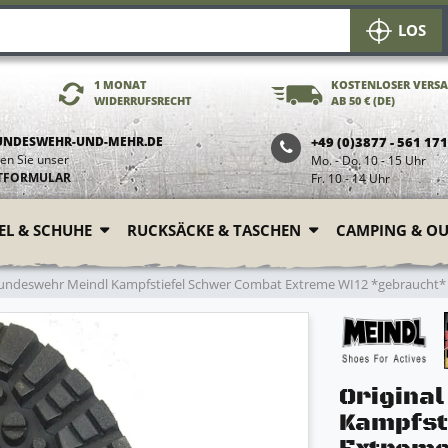
LOS
1 MONAT
KOSTENLOSER VERS
WIDERRUFSRECHT
AB 50 € (DE)
UNDESWEHR-UND-MEHR.DE
+49 (0)3877 - 561 17
en Sie unser
Mo. - Do. 10 - 15 Uhr
TFORMULAR
Fr. 10 - 14 Uhr
FEL & SCHUHE
RUCKSÄCKE & TASCHEN
CAMPING & O
Bundeswehr Meindl Kampfstiefel Schwer Combat Extreme WI12 *gebraucht*
Origina
Kampfst