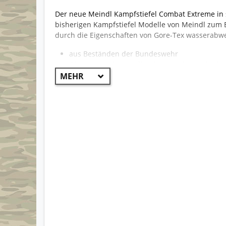
Der neue Meindl Kampfstiefel Combat Extreme in s
bisherigen Kampfstiefel Modelle von Meindl zum E
durch die Eigenschaften von Gore-Tex wasserabw
aus Beständen der Bundeswehr
Obermaterial aus vollnarbigem, glatten, hydr
Duracom XL sportiv Futter mit Gore-Tex Memb
höchste Isolationswirkung hält Ihren Fuß st
Klimabereich: – 25°C bis +10°C
hoher Schaftrand mit sehr guter Polsterung f
atmungsaktive Gore-Tex Membran
Air Revolution® System und Air-Active® Techn
Dämpfungseigenschaften
hohe Gelenkstabilität
Schnellschnürsystem
2-Zonen Schnürung mit DiGAfix® Fixierung (Fu
druckfrei schnüren)
Klemmhaken für perfekte Schaftanpassung
schützender Gummirand (Gummispoiler für opt
beidseitig vliesbeschichtete Kunststoffbrandso
Öl-, Säure- und Benzinbeständig