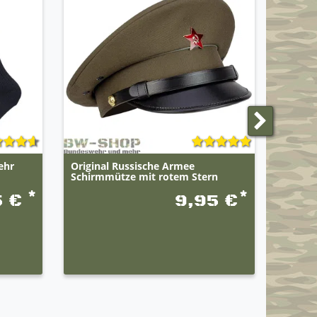
ehr
Original Russische Armee
10-50e
Schirmmütze mit rotem Stern
Socken
*
*
5 €
9,95 €