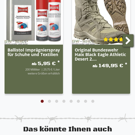
Dehnungsfalte im Sprunggelenksbereich
sehr widerstandsfähig und robust
antistatische Sohle, öl- und benzinbeständig
Bitte beachten Sie:
Die Sohlen können überarbeitet
worden sein.
Ballistol Imprägnierspray
Original Bundeswehr
für Schuhe und Textilien
Haix Black Eagle Athletic
Desert 2....
*
5,95 €
ab
*
149,95 €
ab
200
Milliliter
| 29,75 € / Liter
weitere Größen erhältlich
Das könnte Ihnen auch