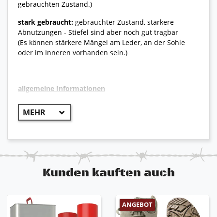
gebrauchten Zustand.)
stark gebraucht:
gebrauchter Zustand, stärkere
Abnutzungen - Stiefel sind aber noch gut tragbar
(Es können stärkere Mängel am Leder, an der Sohle
oder im Inneren vorhanden sein.)
allgemeine Informationen
++ Original Bundeswehr ++
Sehr robuster und widerstandsfähiger Kampfstiefel
der früheren Jahre, der aber noch heute von der
deutschen Bundeswehr verwendet wird. Durch seine
Robustheit und sein doch relativ angenehmes
Tragegefühl ist er bei vielen noch heute beliebt.
Kunden kauften auch
aus hochwertigem Leder
sehr guter Lauf- und Tragekomfort
durchgehend ledergefüttert
ANGEBOT
Lüftungslöcher am oberen Schaftrand