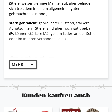
(Stiefel weisen geringe Mängel auf, aber befinden
sich trotzdem in einem allgemeinen guten
gebrauchten Zustand.)
stark gebraucht:
gebrauchter Zustand, stärkere
Abnutzungen - Stiefel sind aber noch gut tragbar
(Es können stärkere Mängel am Leder, an der Sohle
oder im Inneren vorhanden sein.)
allgemeine Informationen
++ Original Bundeswehr ++
Sehr robuster und widerstandsfähiger Kampfstiefel
(alte Art), der noch heute lieber als die neueren
Modelle verwendet wird, da er nahezu unverwüstlich
ist.
Kunden kauften auch
aus hochwertigem Leder
sehr guter Lauf- und Tragekomfort
durchgehend ledergefüttert