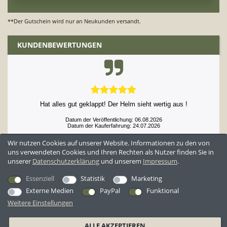
**Der Gutschein wird nur an Neukunden versandt.
KUNDENBEWERTUNGEN
Hat alles gut geklappt! Der Helm sieht wertig aus !
Datum der Veröffentlichung: 06.08.2026
Datum der Kauferfahrung: 24.07.2026
Wir nutzen Cookies auf unserer Website. Informationen zu den von
uns verwendeten Cookies und Ihren Rechten als Nutzer finden Sie in
unserer
Daten­schutz­erklärung
und unserem
Impressum
.
52,861 Bewertungen
Essenziell
Statistik
Marketing
Externe Medien
PayPal
Funktional
Weitere Einstellungen
*Alle Preise inkl. ges. MwSt. zzgl.
Versandkosten
ALLE AKZEPTIEREN