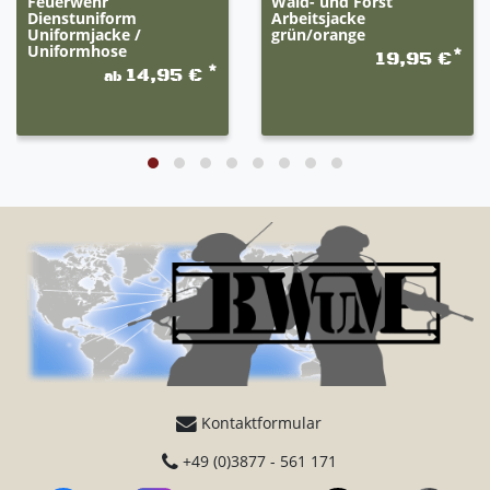
Feuerwehr
Wald- und Forst
Dienstuniform
Arbeitsjacke
Uniformjacke /
grün/orange
Uniformhose
*
19,95 €
*
14,95 €
ab
Kontaktformular
+49 (0)3877 - 561 171