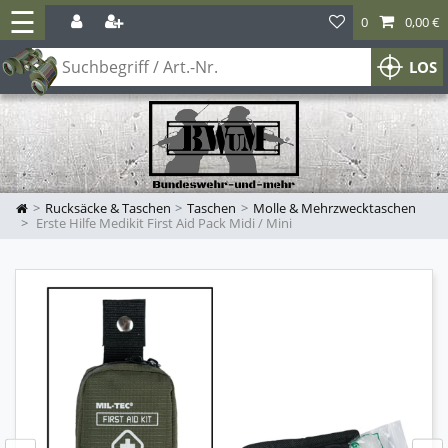
☰
0
0,00 €
LOS
Rucksäcke & Taschen
Taschen
Molle & Mehrzwecktaschen
Erste Hilfe Medikit First Aid Pack Midi / Mini