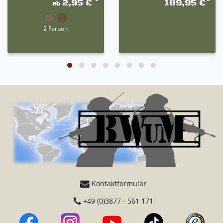
*
*
2,95 €
189,95 €
ab
2 Farben
Kontaktformular
+49 (0)3877 - 561 171