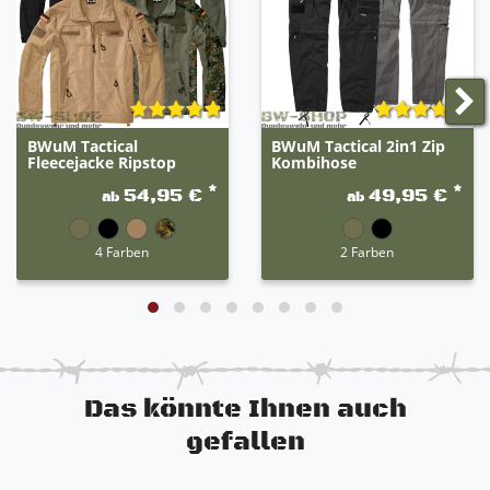
handlicher Tragegriff
Molle-System
viele Befestigungsmöglichkeiten für Ausrüstung
robuste Kunststoffschnellverschlüsse
durch seitliche Kompressionsriemen perfekte
Gepäckfixierung und Volumenkontrolle
BWuM Tactical
BWuM Tactical 2in1 Zip
integriertes Klettfach
Fleecejacke Ripstop
Kombihose
wasserabweisende Beschichtung
*
*
54,95 €
49,95 €
ab
ab
robust, reißfest und widerstandsfähig
alle Reißverschlüsse sind Reverse-
Reißverschlüsse (stabiler und bessere Griffigkeit)
4 Farben
2 Farben
praktische Tasche mit viel Stauraum
idealer Rucksack für Outdoor, Camping, Survival
oder auch im normalen Hausgebrauch
perfekter Tragekomfort
Das könnte Ihnen auch
gefallen