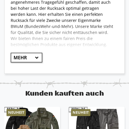
angenehmeres Tragegefühl geschaffen, damit auch
bei hoher Last der Rucksack optimal getragen
werden kann. Hier erhalten Sie einen perfekten
Rucksack für viele Zwecke unserer Eigenmarke
BWuM (BundesWehr-und-Mehr). Unsere Marke steht
für Qualität, die Sie sicher nicht enttäuschen wird.
Wir bieten Ihnen zu einem fairen Preis die
bestmöglichen Produkte aus eigener Entwicklung.
hochwertige Verarbeitung
perfekt optimierter Stauraum
gepolsterter Rückenbereich mit Netzgewebe für
optimales Klima
ergonomisch geformte und gepolsterte
Schultergurte
verstellbare Schultergurte
Kunden kauften auch
verstellbarer Hüftgurt mit Schnellverschluss
verstellbarer Brustgurt
2x große Fächer auf der Frontseite mit
NEUHEIT
NEUHEIT
Reißverschluss
1x große Fronttasche mit Reißverschluss und
Organizer