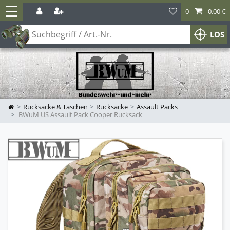
☰
0
0,00 €
LOS
Rucksäcke & Taschen
Rucksäcke
Assault Packs
BWuM US Assault Pack Cooper Rucksack