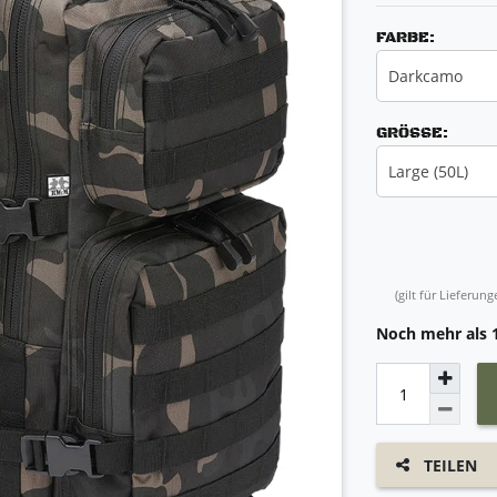
FARBE:
Darkcamo
GRÖSSE:
Large (50L)
(gilt für Lieferu
Noch mehr als 1
TEILEN