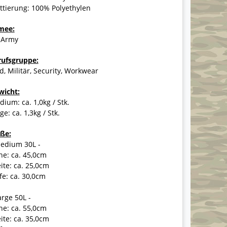
ttierung: 100% Polyethylen
mee:
 Army
rufsgruppe:
d, Militär, Security, Workwear
wicht:
ium: ca. 1,0kg / Stk.
ge: ca. 1,3kg / Stk.
ße:
Medium 30L -
e: ca. 45,0cm
ite: ca. 25,0cm
fe: ca. 30,0cm
arge 50L -
e: ca. 55,0cm
ite: ca. 35,0cm