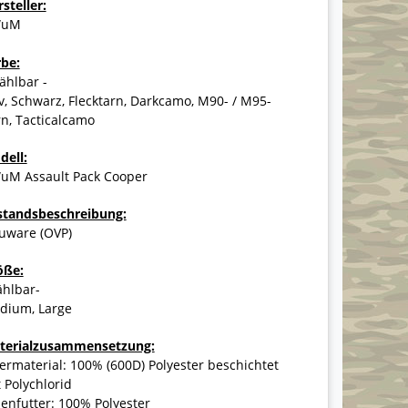
steller:
WuM
rbe:
ählbar -
v, Schwarz, Flecktarn, Darkcamo, M90- / M95-
n, Tacticalcamo
dell:
uM Assault Pack Cooper
standsbeschreibung:
uware (OVP)
öße:
ählbar-
dium, Large
terialzusammensetzung:
rmaterial: 100% (600D) Polyester beschichtet
 Polychlorid
enfutter: 100% Polyester