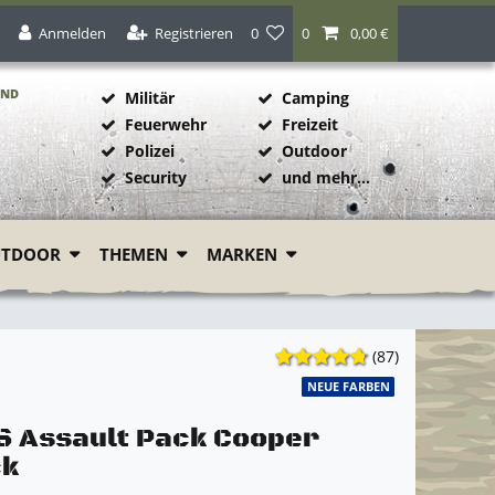
Anmelden
Registrieren
0
0
0,00 €
AND
Militär
Camping
Feuerwehr
Freizeit
Polizei
Outdoor
1
Security
und mehr...
UTDOOR
THEMEN
MARKEN
(87)
NEUE FARBEN
 Assault Pack Cooper
ck