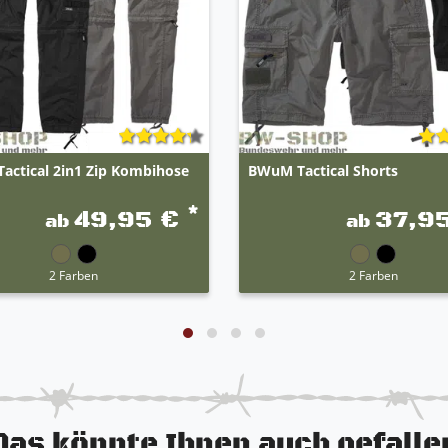
actical 2in1 Zip Kombihose
BWuM Tactical Shorts
*
49,95 €
37,9
ab
ab
2 Farben
2 Farben
Das könnte Ihnen auch gefalle