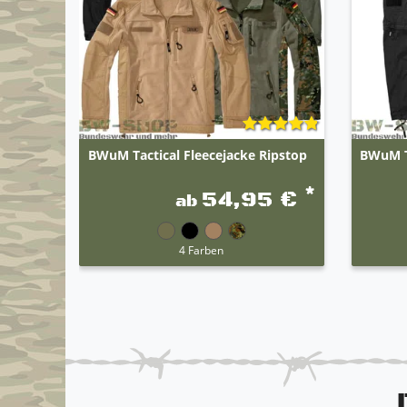
BWuM Tactical Fleecejacke Ripstop
BWuM T
*
54,95 €
ab
4 Farben