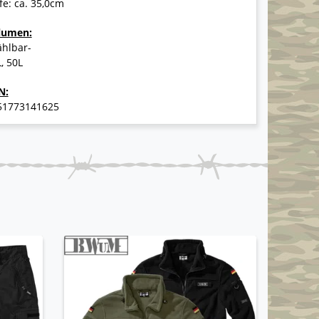
fe: ca. 35,0cm
lumen:
ählbar-
, 50L
N:
51773141625
NEUHEI