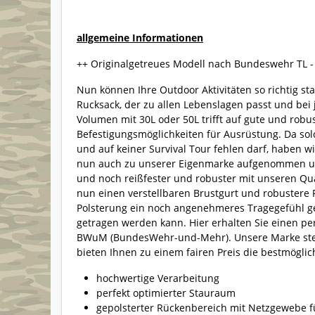
allgemeine Informationen
++ Originalgetreues Modell nach Bundeswehr TL - 
Nun können Ihre Outdoor Aktivitäten so richtig sta
Rucksack, der zu allen Lebenslagen passt und be
Volumen mit 30L oder 50L trifft auf gute und rob
Befestigungsmöglichkeiten für Ausrüstung. Da sol
und auf keiner Survival Tour fehlen darf, haben w
nun auch zu unserer Eigenmarke aufgenommen und
und noch reißfester und robuster mit unseren Qual
nun einen verstellbaren Brustgurt und robustere
Polsterung ein noch angenehmeres Tragegefühl ge
getragen werden kann. Hier erhalten Sie einen pe
BWuM (BundesWehr-und-Mehr). Unsere Marke steht f
bieten Ihnen zu einem fairen Preis die bestmögli
hochwertige Verarbeitung
perfekt optimierter Stauraum
gepolsterter Rückenbereich mit Netzgewebe f