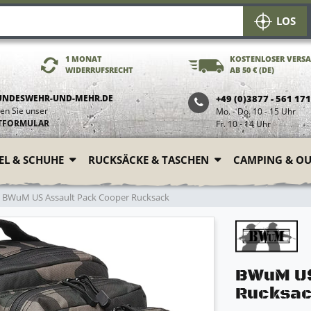
LOS
1 MONAT
KOSTENLOSER VERS
WIDERRUFSRECHT
AB 50 € (DE)
UNDESWEHR-UND-MEHR.DE
+49 (0)3877 - 561 17
en Sie unser
Mo. - Do. 10 - 15 Uhr
TFORMULAR
Fr. 10 - 14 Uhr
FEL & SCHUHE
RUCKSÄCKE & TASCHEN
CAMPING & O
BWuM US Assault Pack Cooper Rucksack
BWuM US
Rucksa