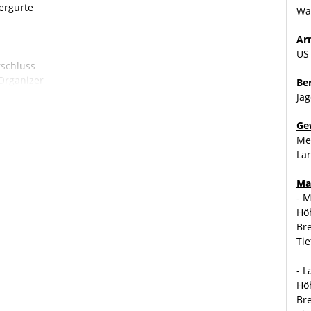
ergurte
Wa
Ar
US
rschluss
Organizer
Be
Jag
ng
Ge
Med
 Gepäckfixierung und Volumenkontrolle
Lar
Ma
- 
sse (stabiler und bessere Griffigkeit)
Höh
Bre
ival oder auch im normalen Hausgebrauch
Tie
- L
Höh
Bre