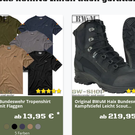
undeswehr Tropenshirt
Original BWuM Haix Bundes
mit Flaggen
Kampfstiefel Leicht Scout...
*
13,95 €
219,9
ab
ab
5 Farben