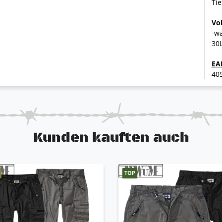
Tie
Vo
-w
30L
EA
40
Kunden kauften auch
TOP