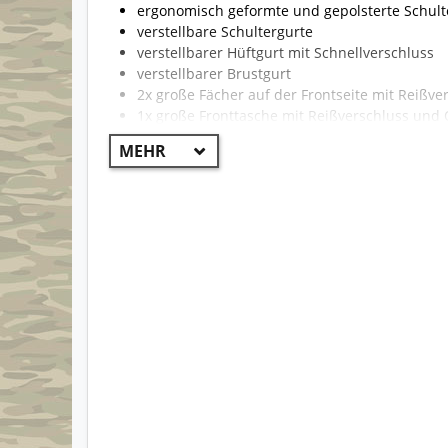
ergonomisch geformte und gepolsterte Schult
verstellbare Schultergurte
verstellbarer Hüftgurt mit Schnellverschluss
verstellbarer Brustgurt
2x große Fächer auf der Frontseite mit Reißve
1x große Fronttasche mit Reißverschluss und 
handlicher Tragegriff
Molle-System
viele Befestigungsmöglichkeiten für Ausrüstu
robuste Kunststoffschnellverschlüsse
durch seitliche Kompressionsriemen perfekte
integriertes Klettfach
wasserabweisende Beschichtung
robust, reißfest und widerstandsfähig
alle Reißverschlüsse sind Reverse-Reißverschlü
praktische Tasche mit viel Stauraum
idealer Rucksack für Outdoor, Camping, Surv
perfekter Tragekomfort