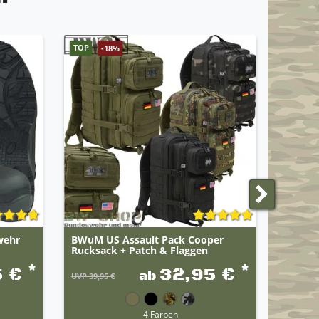
TOP
TOP
-18%
wehr
BWuM US Assault Pack Cooper
Origin
Rucksack + Patch & Flaggen
*
*
5 €
32,95 €
ab
UVP 39,95 €
4 Farben