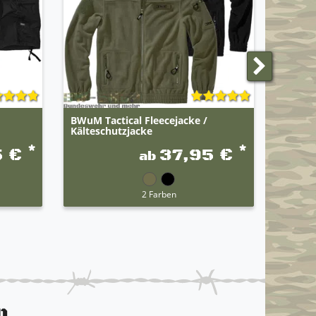
BWuM Tactical Fleecejacke /
Origin
Kälteschutzjacke
Bergsti
*
*
5 €
37,95 €
ab
2 Farben
n