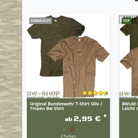
GEBRAUCHT
TOP
Original Bundeswehr T-Shirt Oliv /
BWuM B
Tropen Bw Shirt
Leicht 
*
2,95 €
ab
2 Farben