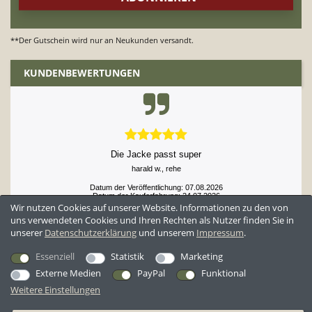
**Der Gutschein wird nur an Neukunden versandt.
KUNDENBEWERTUNGEN
Die Jacke passt super
harald w., rehe
Datum der Veröffentlichung: 07.08.2026
Datum der Kauferfahrung: 24.07.2026
Wir nutzen Cookies auf unserer Website. Informationen zu den von
uns verwendeten Cookies und Ihren Rechten als Nutzer finden Sie in
unserer
Daten­schutz­erklärung
und unserem
Impressum
.
52,929 Bewertungen
Essenziell
Statistik
Marketing
Externe Medien
PayPal
Funktional
Weitere Einstellungen
*Alle Preise inkl. ges. MwSt. zzgl.
Versandkosten