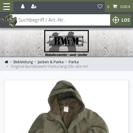
☰
0
0,00 €
LOS
Bekleidung
Jacken & Parka
Parka
Original Bundeswehr Parka lang Oliv alte Art