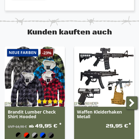
verstellbarer Ärmelabschluss durch Knöpfe
robust und widerstandsfähig
angenehmer Tragekomfort
Kunden kauften auch
NEUE FARBEN
-23%
Brandit Lumber Check
Waffen Kleiderhaken
Shirt Hooded
Metall
*
*
49,95 €
29,95 €
ab
UVP 64,90 €