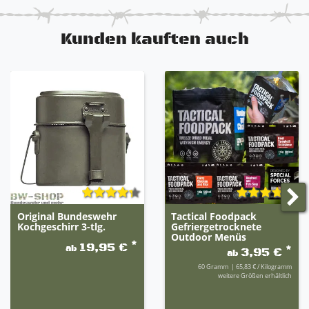
Kunden kauften auch
Original Bundeswehr
Tactical Foodpack
Kochgeschirr 3-tlg.
Gefriergetrocknete
Outdoor Menüs
*
19,95 €
ab
*
3,95 €
ab
60
Gramm
| 65,83 € / Kilogramm
weitere Größen erhältlich