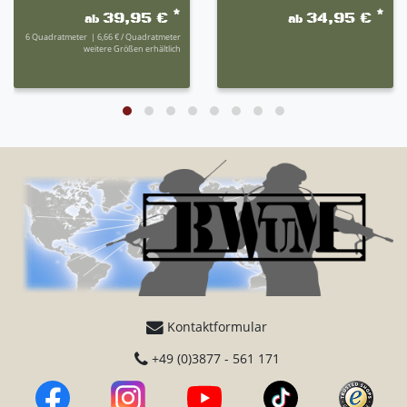
*
*
39,95 €
34,95 €
ab
ab
6
Quadratmeter
| 6,66 € / Quadratmeter
weitere Größen erhältlich
Kontaktformular
+49 (0)3877 - 561 171