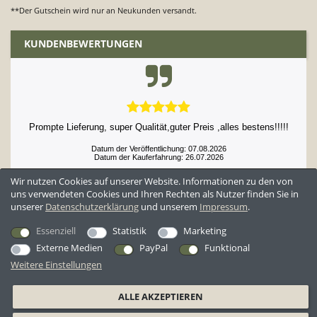
**Der Gutschein wird nur an Neukunden versandt.
KUNDENBEWERTUNGEN
Prompte Lieferung, super Qualität,guter Preis ,alles bestens!!!!!
Datum der Veröffentlichung: 07.08.2026
Datum der Kauferfahrung: 26.07.2026
Wir nutzen Cookies auf unserer Website. Informationen zu den von
uns verwendeten Cookies und Ihren Rechten als Nutzer finden Sie in
unserer
Daten­schutz­erklärung
und unserem
Impressum
.
52,897 Bewertungen
Essenziell
Statistik
Marketing
Externe Medien
PayPal
Funktional
Weitere Einstellungen
*Alle Preise inkl. ges. MwSt. zzgl.
Versandkosten
ALLE AKZEPTIEREN
AGB
Datenschutzerklärung
Widerrufsrecht
Widerrufsformular