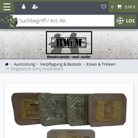
☰
0
0,00 €
LOS
Ausrüstung
Verpflegung & Besteck
Essen & Trinken
Original US Army Großration