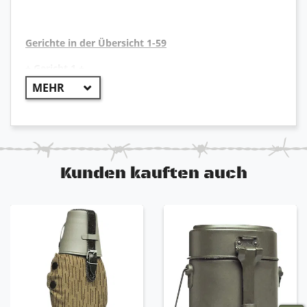
Gerichte in der Übersicht 1-59
+ Gericht 1 +
Breakfast Cake with Maple Flavored Syrup
(Frühstückskuchen mit Ahorn Sirup)
+ Gericht 2 +
Apple Desert
(Apfelkompott)
Kunden kauften auch
+ Gericht 3 +
Blueberry Breakfast Cake with Maple Flavored Syrup
(Frühstückskuchen mit Ahorn und Blaubeeren Sirup)
+ Gericht 4 +
Cranberry Orange Cake with white Icing
(Preiselbeeren-Orangenkuchen mit Zuckerguss)
+ Gericht 5 +
White Rice