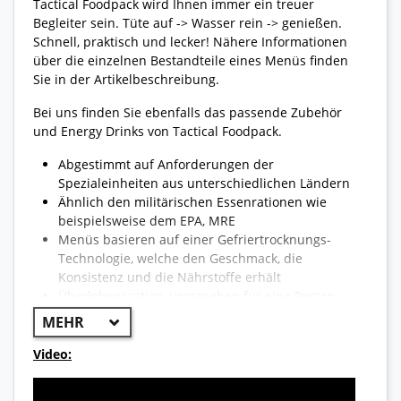
Tactical Foodpack wird Ihnen immer ein treuer
Begleiter sein. Tüte auf -> Wasser rein -> genießen.
Schnell, praktisch und lecker! Nähere Informationen
über die einzelnen Bestandteile eines Menüs finden
Sie in der Artikelbeschreibung.
Bei uns finden Sie ebenfalls das passende Zubehör
und Energy Drinks von Tactical Foodpack.
Abgestimmt auf Anforderungen der
Spezialeinheiten aus unterschiedlichen Ländern
Ähnlich den militärischen Essenrationen wie
beispielsweise dem EPA, MRE
Menüs basieren auf einer Gefriertrocknungs-
Technologie, welche den Geschmack, die
Konsistenz und die Nährstoffe erhält
Überlebensration, vorgesehen für eine Person
Wählbar zwischen Frühstück, Suppen,
Hauptgerichten, Snacks und vegetarischen
Gerichten
Video:
Notverpflegung - lange Haltbarkeit, hoher
Nährwert, geringes Gewicht und sofort