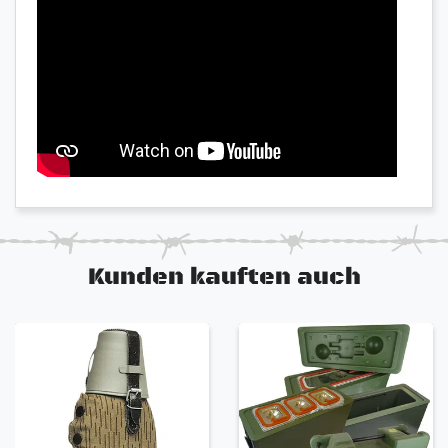
verzehrfertig
Laut Hersteller mindestens 8 Jahre haltbar. Laut
Erfahrung länger haltbar.
Hervorragende Versorgung auch für Outdoor-
und Trekkingaktivitäten
Lieferung erfolgt OVP und eingeschweißt
Einfache, schnelle Handhabung und in weniger
als 10 Minuten fertig zum Verzehr
Zubereitung mit heißem oder kaltem Wasser je
nach Menü
Essbar direkt aus der Verpackung. Tüte auf ->
Wasser rein -> genießen
Von Spezialeinheiten entwickelt und getestet
Kunden kauften auch
Menüs in der Übersicht
- FRÜHSTÜCK (1F-6F) -