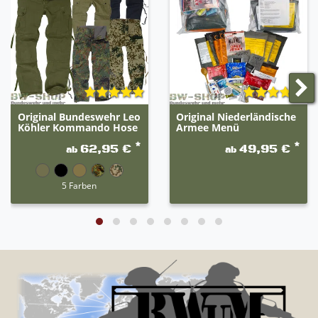
2F - Haferflockenbrei mit Äpfeln
(Oatmeal and Apples)
Nährwerte:
Nettogewicht: 90g
Energie: 442 kcal
Fett: 22g
Original Bundeswehr Leo
Original Niederländische
Kohlenhydrate: 50g
Köhler Kommando Hose
Armee Menü
Ballaststoffe: 6g
*
*
62,95 €
49,95 €
ab
ab
Eiweiß: 9g
Salz: 1g
5 Farben
Zutaten: HAFERFLOCKEN (70%), HAFERCREME
(Wasser, Rapsöl, HAFER (7%), modifizierte Stärke,
Erbsenprotein, Salz, Verdickungsmittel (Carrageen,
Johannisbrotkernmehl, Guarkernmehl), Emulgator
(Lecithin)), Apfel (10%), Zucker, Jodsalz, Zimt. Kann
Spuren enthalten von: FISCH, MILCH, SOJA,
SCHALENFRÜCHTE, SELLERIE, KREBSTIEREN, EI,
SULFITEN und SENF.