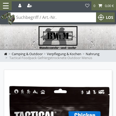
☰
0
0,00 €
LOS
Camping & Outdoor
Verpflegung & Kochen
Nahrung
Tactical Foodpack Gefriergetrocknete Outdoor Menüs