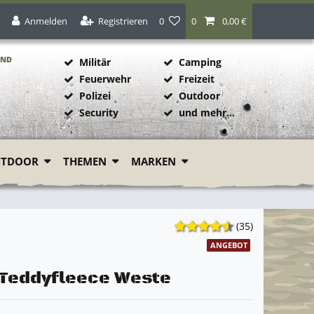
Anmelden
Registrieren
0
0
0,00 €
AND
Militär
Camping
Feuerwehr
Freizeit
Polizei
Outdoor
1
Security
und mehr...
UTDOOR
THEMEN
MARKEN
(35)
ANGEBOT
 Teddyfleece Weste