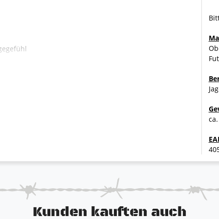
Bit
Ma
Obe
gegefühl
Fut
Be
Ja
Ge
ca.
EA
40
Kunden kauften auch