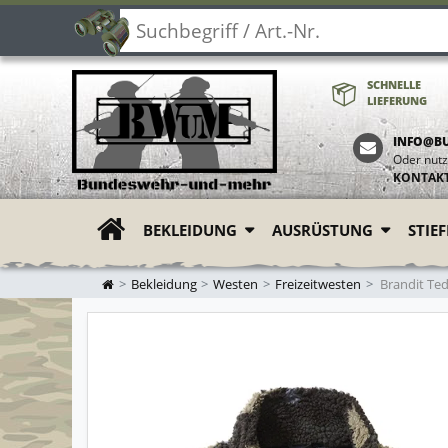
SCHNELLE
LIEFERUNG
INFO@B
Oder nutz
KONTAK
BEKLEIDUNG
AUSRÜSTUNG
STIE
ZUR STARTSEITE
Bekleidung
Westen
Freizeitwesten
Brandit Te