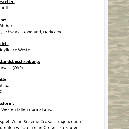
steller:
andit
rbe:
ählbar -
iv, Schwarz, Woodland, Darkcamo
dell:
ddyfleece Weste
standsbeschreibung:
uware (OVP)
öße:
ählbar-
5XL
ssform:
 Westen fallen normal aus.
spiel: Wenn Sie eine Größe L tragen, dann
fehlen wir auch eine Größe L zu kaufen.