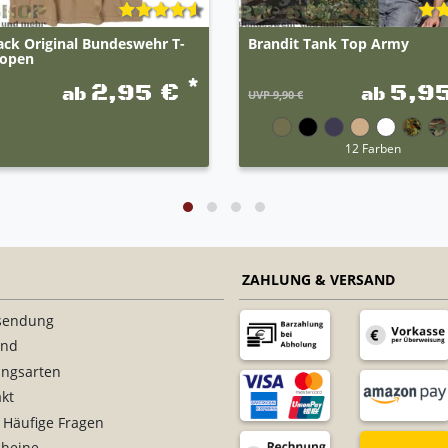
ack Original Bundeswehr T-
Brandit Tank Top Army
ropen
*
2,95 €
5,9
ab
ab
UVP 9,90 €
12 Farben
ZAHLUNG & VERSAND
sendung
and
ungsarten
kt
 Häufige Fragen
cheine