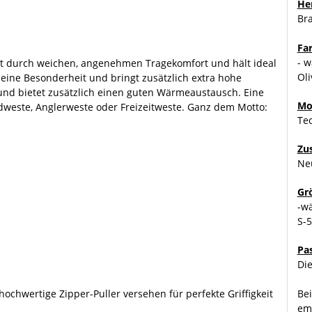
Her
Br
Fa
- w
gt durch weichen, angenehmen Tragekomfort und hält ideal
Ol
 eine Besonderheit und bringt zusätzlich extra hohe
und bietet zusätzlich einen guten Wärmeaustausch. Eine
Mo
dweste, Anglerweste oder Freizeitweste. Ganz dem Motto:
Te
Zu
Ne
Gr
-w
S-
Pa
Die
ochwertige Zipper-Puller versehen für perfekte Griffigkeit
Bei
emp