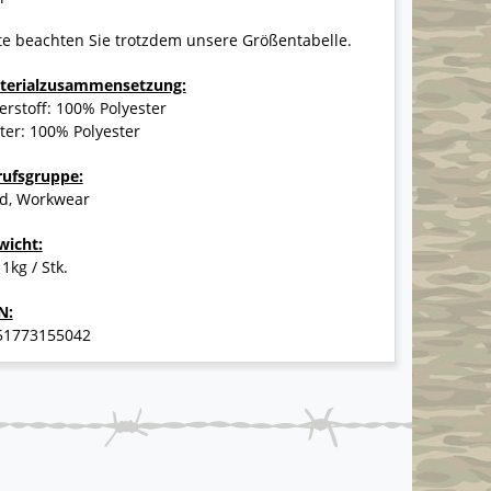
te beachten Sie trotzdem unsere Größentabelle.
terialzusammensetzung:
rstoff: 100% Polyester
ter: 100% Polyester
rufsgruppe:
gd, Workwear
wicht:
 1kg / Stk.
N:
51773155042