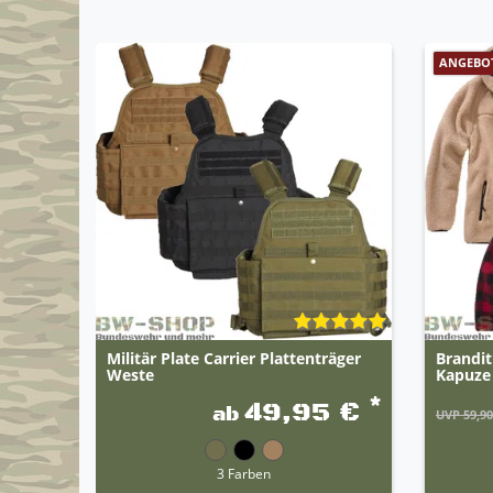
ANGEBO
Militär Plate Carrier Plattenträger
Brandit
Weste
Kapuze
*
49,95 €
ab
UVP 59,90
3 Farben