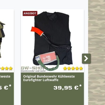
ANGEBOT
ANGEBO
zweste
Original Bundeswehr Kühlweste
Bundes
Eurofighter Luftwaffe
*
*
5 €
39,95 €
UVP 44,95