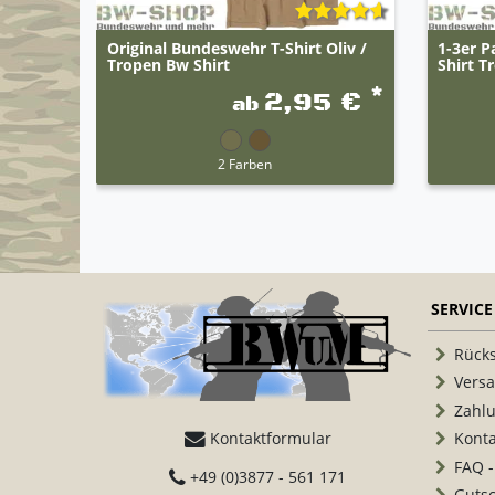
Original Bundeswehr T-Shirt Oliv /
1-3er P
Tropen Bw Shirt
Shirt T
*
2,95 €
ab
2 Farben
SERVICE
Rück
Vers
Zahl
Kontaktformular
Konta
FAQ -
+49 (0)3877 - 561 171
Guts