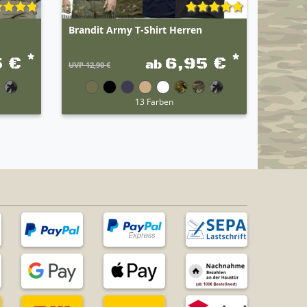
Brandit Army T-Shirt Herren
Brandi
Schnel
*
*
5 €
6,95 €
ab
UVP 12,90 €
UVP 12,9
13 Farben