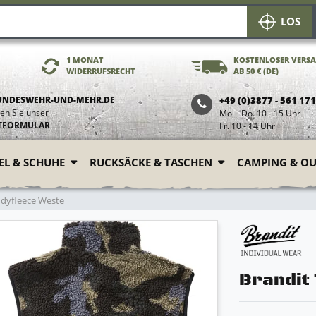
LOS
1 MONAT
KOSTENLOSER VERS
WIDERRUFSRECHT
AB 50 € (DE)
UNDESWEHR-UND-MEHR.DE
+49 (0)3877 - 561 17
en Sie unser
Mo. - Do. 10 - 15 Uhr
TFORMULAR
Fr. 10 - 14 Uhr
FEL & SCHUHE
RUCKSÄCKE & TASCHEN
CAMPING & O
ddyfleece Weste
Brandit