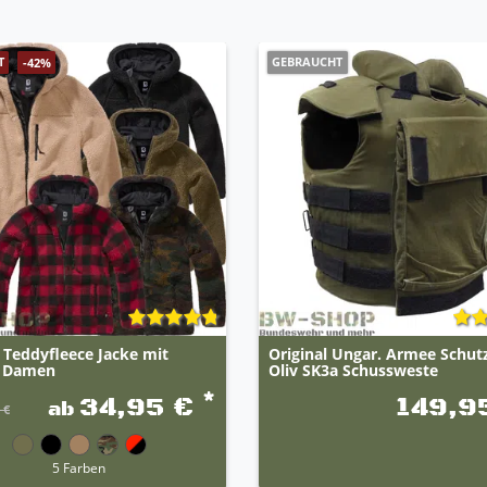
T
GEBRAUCHT
-42%
 Teddyfleece Jacke mit
Original Ungar. Armee Schut
 Damen
Oliv SK3a Schussweste
*
34,95 €
149,9
ab
 €
5 Farben