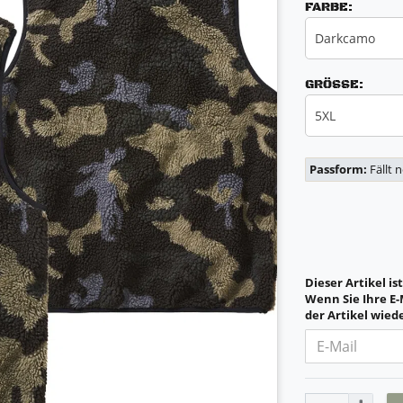
FARBE:
Darkcamo
GRÖSSE:
5XL
Passform:
Fällt 
Dieser Artikel is
Wenn Sie Ihre E-
der Artikel wiede