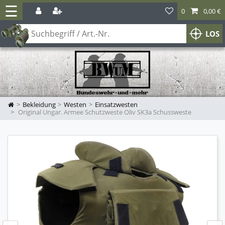
☰
0
0,00 €
LOS
Bekleidung
Westen
Einsatzwesten
Original Ungar. Armee Schutzweste Oliv SK3a Schussweste