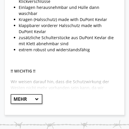
Klickverschlüsse
Einlagen herausnehmbar und Hülle dann
waschbar
Kragen (Halsschutz) made with DuPont Kevlar
klappbarer vorderer Halsschutz made with
DuPont Kevlar
zusätzliche Schulterstücke aus DuPont Kevlar die
mit Klett abnehmbar sind
extrem robust und widerstandsfähig
!! WICHTIG !!
Wir weisen darauf hin, dass die Schutzwirkung der
Westen nicht mehr vorhanden sein kann, da wir
diese nicht prüfen und teilweise mehrere Jahre bei
der Armee gelagert worden sind. Daher ist der
Verkauf nur als Deko.