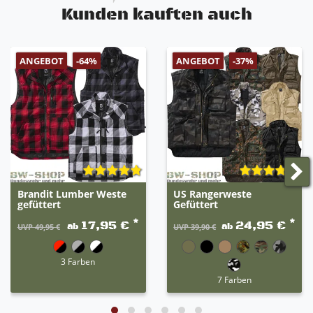
Kunden kauften auch
ANGEBOT
ANGEBOT
-64%
-37%
Brandit Lumber Weste
US Rangerweste
gefüttert
Gefüttert
*
*
17,95 €
24,95 €
ab
ab
UVP 49,95 €
UVP 39,90 €
3 Farben
7 Farben