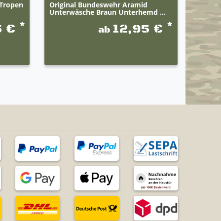
 Tropen
Original Bundeswehr Aramid
Origin
Unterwäsche Braun Unterhemd ...
Rangab
*
*
5 €
12,95 €
ab
UVP 11,9