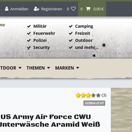
Anmelden
Registrieren
0
0
0,00 €
AND
Militär
Camping
Feuerwehr
Freizeit
Polizei
Outdoor
1
Security
und mehr...
UTDOOR
THEMEN
MARKEN
(3)
GEBRAUCHT
l US Army Air Force CWU
 Unterwäsche Aramid Weiß