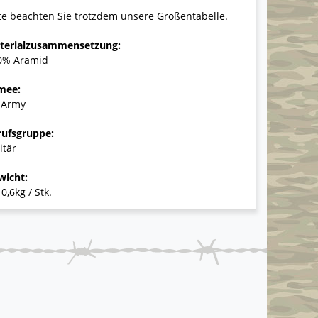
te beachten Sie trotzdem unsere Größentabelle.
terialzusammensetzung:
0% Aramid
mee:
 Army
rufsgruppe:
itär
wicht:
 0,6kg / Stk.