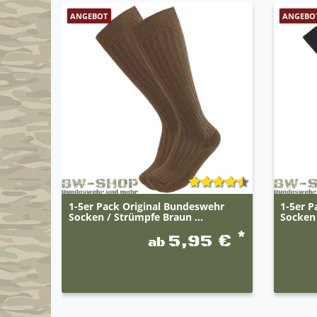
ANGEBOT
ANGEBO
1-5er Pack Original Bundeswehr
1-5er P
Socken / Strümpfe Braun ...
Socken 
*
5,95 €
ab