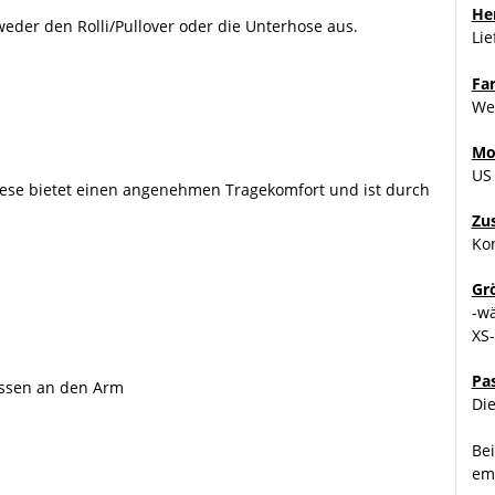
Her
weder den Rolli/Pullover oder die Unterhose aus.
Li
Fa
We
Mo
US
Diese bietet einen angenehmen Tragekomfort und ist durch
Zu
Kon
Gr
-w
XS
Pa
ssen an den Arm
Die
Bei
emp