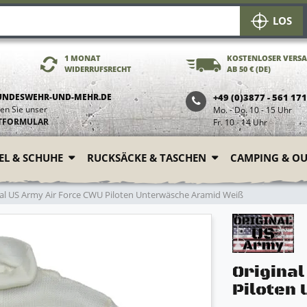
LOS
1 MONAT
KOSTENLOSER VERS
WIDERRUFSRECHT
AB 50 € (DE)
UNDESWEHR-UND-MEHR.DE
+49 (0)3877 - 561 17
en Sie unser
Mo. - Do. 10 - 15 Uhr
TFORMULAR
Fr. 10 - 14 Uhr
FEL & SCHUHE
RUCKSÄCKE & TASCHEN
CAMPING & O
al US Army Air Force CWU Piloten Unterwäsche Aramid Weiß
Origina
Piloten