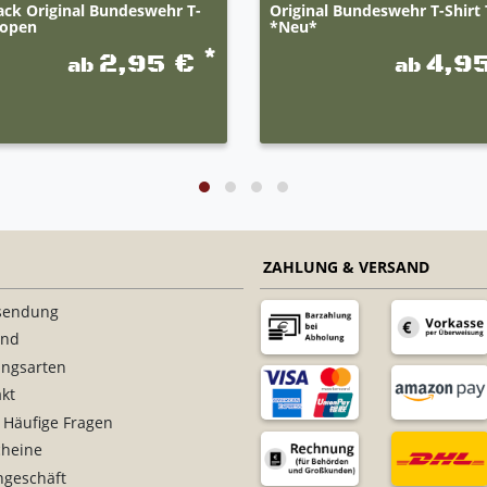
ack Original Bundeswehr T-
Original Bundeswehr T-Shirt
ropen
*Neu*
*
2,95 €
4,9
ab
ab
ZAHLUNG & VERSAND
sendung
and
ungsarten
kt
 Häufige Fragen
cheine
ngeschäft