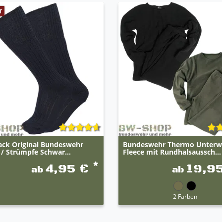
T
ack Original Bundeswehr
Bundeswehr Thermo Unterw
/ Strümpfe Schwar...
Fleece mit Rundhalsaussch...
*
4,95 €
19,9
ab
ab
2 Farben