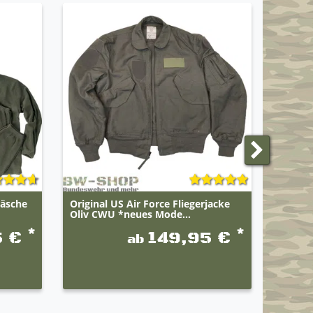
äsche
Original US Air Force Fliegerjacke
BWuM 
Oliv CWU *neues Mode...
Winter
*
*
5 €
149,95 €
ab