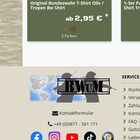
Original Bundeswehr T-Shirt Oliv /
1-3er P
Tropen Bw Shirt
Shirt T
*
2,95 €
ab
2 Farben
SERVICE
Rück
Vers
Zahl
Kontaktformular
Konta
FAQ -
+49 (0)3877 - 561 171
Guts
Lade