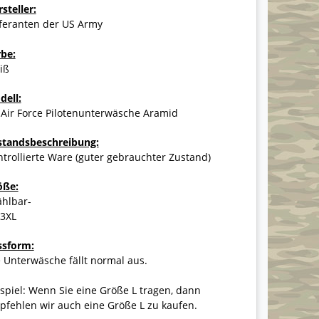
steller:
eferanten der US Army
rbe:
iß
dell:
 Air Force Pilotenunterwäsche Aramid
standsbeschreibung:
trollierte Ware (guter gebrauchter Zustand)
öße:
ählbar-
-3XL
ssform:
 Unterwäsche fällt normal aus.
spiel: Wenn Sie eine Größe L tragen, dann
fehlen wir auch eine Größe L zu kaufen.