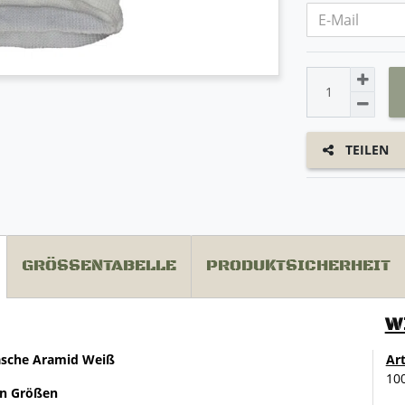
TEILEN
GRÖSSENTABELLE
PRODUKTSICHERHEIT
W
äsche Aramid Weiß
Ar
10
en Größen