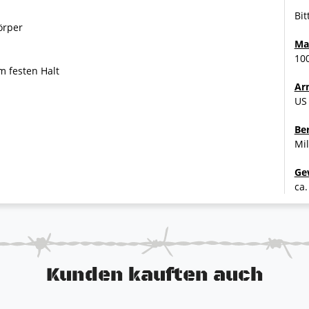
Bit
örper
Ma
10
 festen Halt
Ar
US
Be
Mil
Ge
ca.
Kunden kauften auch