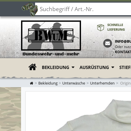
SCHNELLE
LIEFERUNG
INFO@B
Oder nutz
KONTAK
BEKLEIDUNG
AUSRÜSTUNG
STIE
ZUR STARTSEITE
Bekleidung
Unterwäsche
Unterhemden
Origin