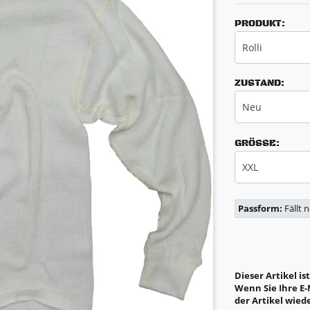
PRODUKT:
Rolli
ZUSTAND:
Neu
GRÖSSE:
XXL
Passform:
Fällt 
Dieser Artikel is
Wenn Sie Ihre E-
der Artikel wiede