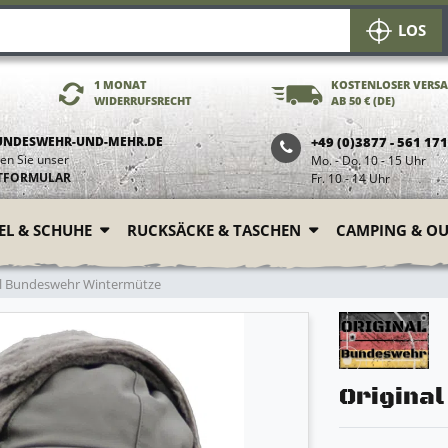
LOS
1 MONAT
KOSTENLOSER VERS
WIDERRUFSRECHT
AB 50 € (DE)
UNDESWEHR-UND-MEHR.DE
+49 (0)3877 - 561 17
en Sie unser
Mo. - Do. 10 - 15 Uhr
TFORMULAR
Fr. 10 - 14 Uhr
FEL & SCHUHE
RUCKSÄCKE & TASCHEN
CAMPING & O
al Bundeswehr Wintermütze
Origina