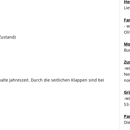
Her
Li
Fa
- w
Oli
Zustand)
Mo
Bu
Zu
-w
Ne
lte Jahreszeit. Durch die seitlichen Klappen sind bei
no
Gr
-w
53
Pa
Die