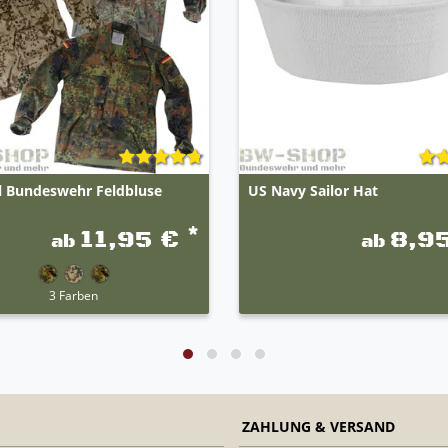
l Bundeswehr Feldbluse
US Navy Sailor Hat
*
11,95 €
8,9
ab
ab
3 Farben
ZAHLUNG & VERSAND