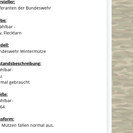
steller:
eferanten der Bundeswehr
rbe:
ählbar -
v, Flecktarn
dell:
ndeswehr Wintermütze
standsbeschreibung:
ählbar-
u
rmal gebraucht
öße:
ählbar-
-64
ssform:
 Mützen fallen normal aus.