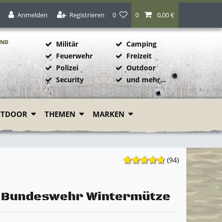
Anmelden
Registrieren
0
0
0,00 €
AND
Militär
Camping
Feuerwehr
Freizeit
Polizei
Outdoor
1
Security
und mehr...
UTDOOR
THEMEN
MARKEN
(94)
l Bundeswehr Wintermütze