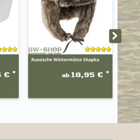
Russische Wintermütze Shapka
Origin
*
*
5 €
18,95 €
ab