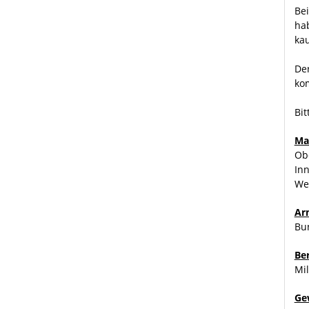
Be
ha
ka
Der
ko
Bit
Ma
Ob
Inn
We
Ar
Bu
Be
Mil
Ge