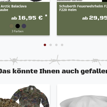
 Arctic Balaclava
Schuberth Feuerwehrhelm F
aube
F220 Helm
*
16,95 €
29,9
ab
ab
3 Farben
Das könnte Ihnen auch gefalle