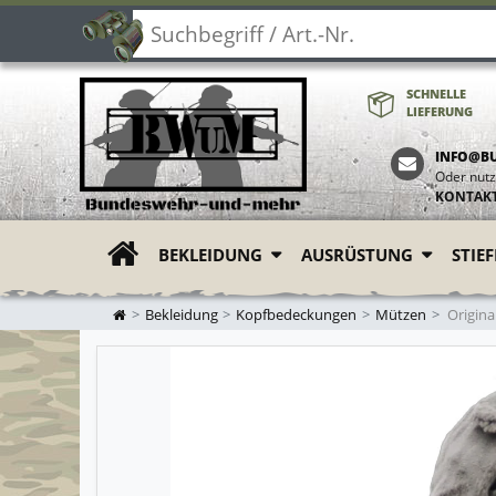
SCHNELLE
LIEFERUNG
INFO@B
Oder nutz
KONTAK
BEKLEIDUNG
AUSRÜSTUNG
STIE
ZUR STARTSEITE
Bekleidung
Kopfbedeckungen
Mützen
Origin