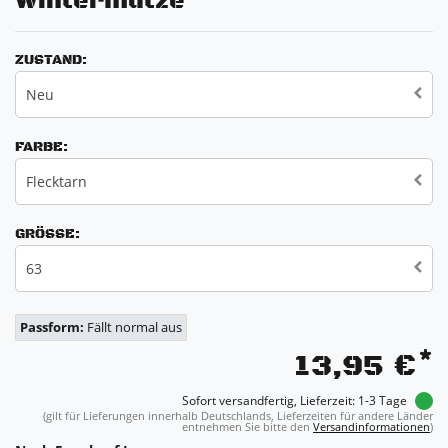
Wintermütze
ZUSTAND:
Neu
FARBE:
Flecktarn
GRÖSSE:
63
Passform:
Fällt normal aus
*
13,95 €
Sofort versandfertig, Lieferzeit: 1-3 Tage
(gilt für Lieferungen innerhalb Deutschlands, Lieferzeiten für andere Länder
entnehmen Sie bitte den
Versandinformationen
)