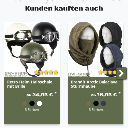
Kunden kauften auch
Retro Helm Halbschale
Brandit Arctic Balaclava
mit Brille
Sturmhaube
*
*
34,95 €
16,95 €
ab
ab
3 Farben
3 Farben