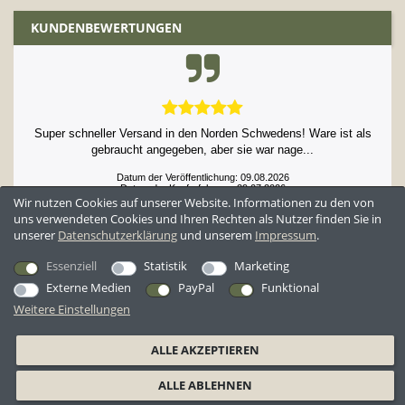
KUNDENBEWERTUNGEN
Super schneller Versand in den Norden Schwedens! Ware ist als
gebraucht angegeben, aber sie war nage...
Datum der Veröffentlichung: 09.08.2026
Datum der Kauferfahrung: 29.07.2026
Wir nutzen Cookies auf unserer Website. Informationen zu den von
uns verwendeten Cookies und Ihren Rechten als Nutzer finden Sie in
unserer
Daten­schutz­erklärung
und unserem
Impressum
.
52,984 Bewertungen
Essenziell
Statistik
Marketing
Externe Medien
PayPal
Funktional
Weitere Einstellungen
*Alle Preise inkl. ges. MwSt. zzgl.
Versandkosten
ALLE AKZEPTIEREN
AGB
Datenschutzerklärung
Widerrufsrecht
Widerrufsformular
ALLE ABLEHNEN
Barrierefreiheitserklärung
Impressum