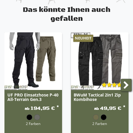
Das könnte Ihnen auch
gefallen
NEUHEIT
UF PRO Einsatzhose P-40
BWuM Tactical 2in1 Zip
All-Terrain Gen.3
Kombihose
*
*
194,95 €
49,95 €
ab
ab
2 Farben
2 Farben