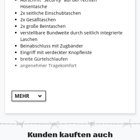
Hosentasche
2x seitliche Einschubtaschen
2x Gesäßtaschen
2x große Beintaschen
verstellbare Bundweite durch seitlich integrierte
Laschen
Beinabschluss mit Zugbänder
Eingriff mit verdeckter Knopfleiste
breite Gürtelschlaufen
angenehmer Tragekomfort
- T-Shirt -
praktisches Einsatzshirt
Aufschrift "Security" in klein auf der linken Brust
Aufschrift "Security" in groß auf dem Rücken
hautfreundliches Baumwollmaterial
bequemer Schnitt
Kunden kauften auch
sehr gute Passform