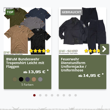
Rundhalsausschnitt
kurze Ärmel
TOP
GEBRAUCHT
160g / m²
hoher, angenehmer Tragekomfort
BWuM Bundeswehr
Feuerwehr
Tropenshirt Leicht mit
Dienstuniform
Flaggen
Uniformjacke /
Uniformhose
*
13,95 €
ab
*
14,95 €
ab
5 Farben