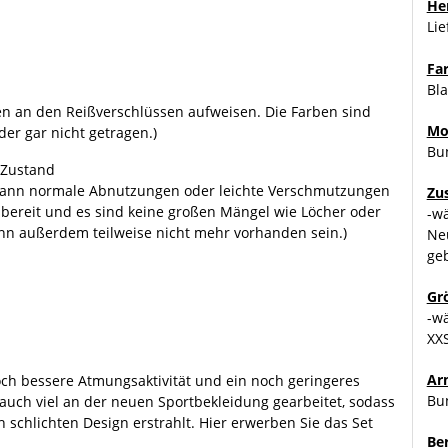
Her
Li
Fa
Bla
n an den Reißverschlüssen aufweisen. Die Farben sind
Mo
der gar nicht getragen.)
Bu
 Zustand
d kann normale Abnutzungen oder leichte Verschmutzungen
Zu
nsbereit und es sind keine großen Mängel wie Löcher oder
-w
nn außerdem teilweise nicht mehr vorhanden sein.)
Ne
ge
Gr
-w
XX
Ar
ch bessere Atmungsaktivität und ein noch geringeres
Bu
 auch viel an der neuen Sportbekleidung gearbeitet, sodass
h schlichten Design erstrahlt. Hier erwerben Sie das Set
Be