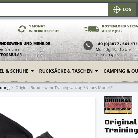
LOS
1 MONAT
KOSTENLOSER VERS
WIDERRUFSRECHT
AB 50 € (DE)
UNDESWEHR-UND-MEHR.DE
+49 (0)3877 - 561 17
en Sie unser
Mo. - Do. 10 - 15 Uhr
TFORMULAR
Fr. 10 - 14 Uhr
FEL & SCHUHE
RUCKSÄCKE & TASCHEN
CAMPING & O
idung
Original Bundeswehr Trainingsanzug *Neues Modell*
Origina
Trainin