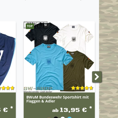
TOP
BWuM Bundeswehr Sportshirt mit
Militä
Flaggen & Adler
*
*
5 €
13,95 €
ab