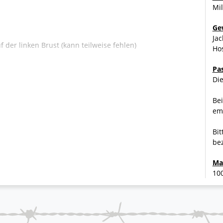
Mil
Ge
Jac
der linken Brust (kann teilweise fehlen)
Hos
Pa
Die
Bei
emp
acke für optimale Sichtbarkeit
Bit
bez
Ma
10