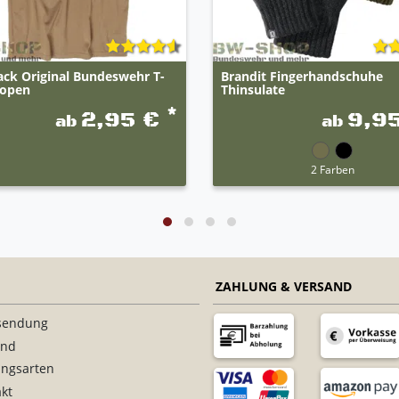
ack Original Bundeswehr T-
Brandit Fingerhandschuhe
ropen
Thinsulate
*
2,95 €
9,9
ab
ab
2 Farben
ZAHLUNG & VERSAND
sendung
and
ungsarten
kt