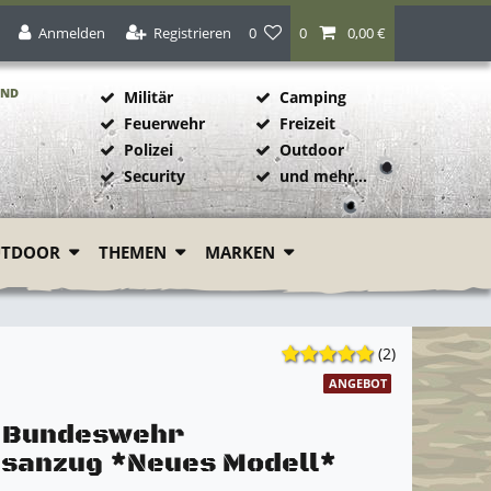
Anmelden
Registrieren
0
0
0,00 €
AND
Militär
Camping
Feuerwehr
Freizeit
Polizei
Outdoor
1
Security
und mehr...
UTDOOR
THEMEN
MARKEN
(2)
ANGEBOT
l Bundeswehr
gsanzug *Neues Modell*