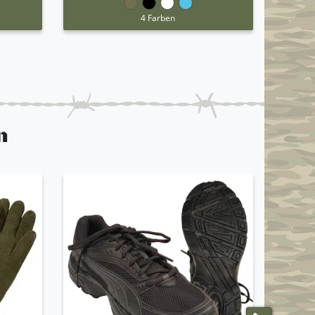
4 Farben
n
ANGEBO