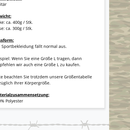
itär
wicht:
ke: ca. 400g / Stk.
e: ca. 300g / Stk.
ssform:
 Sportbekleidung fällt normal aus.
spiel: Wenn Sie eine Größe L tragen, dann
fehlen wir auch eine Größe L zu kaufen.
te beachten Sie trotzdem unsere Größentabelle
üglich Ihrer Körpergröße.
terialzusammensetzung:
0% Polyester