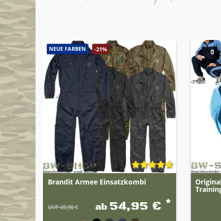
aus Lagerbeständen der Bundeswehr
Bundeswehr Schriftzug und eisernes Kreuz auf
2x Seitentaschen mit Reißverschluss
1x Gesäßtasche mit Reißverschluss
NEUE FARBEN
Gummizug mit Zugband am Bund
-21%
Reißverschluss am Beinabschluss für leichte
eingearbeitete Reflektorstreifen entlang der J
geringes Gewicht
angenehmer Tragekomfort
Brandit Armee Einsatzkombi
Origin
Trainin
*
54,95 €
ab
UVP 69,90 €