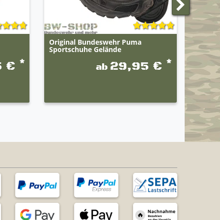
Original Bundeswehr Puma
Origin
Sportschuhe Gelände
Traini
Modell
*
*
5 €
29,95 €
ab