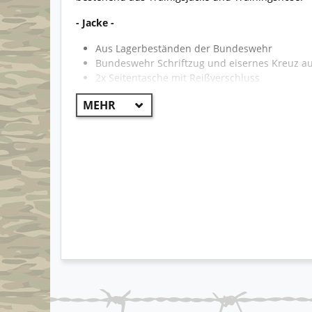
- Jacke -
Aus Lagerbeständen der Bundeswehr
Bundeswehr Schriftzug und eisernes Kreuz auf 
2x Seitentasche mit Reißverschluss
hoher windschützender Kragen
stabiler Frontreißverschluss
atmungsaktiv und windabweisend
eingearbeitetes Netzgewebe in der Jacke
große, verdeckte Lüftungslöcher am Rücken
eingearbeitete Reflektorstreifen entlang der J
Ärmelabschluss mit Gummizug
geringes Gewicht
angenehmer Tragekomfort
- Hose -