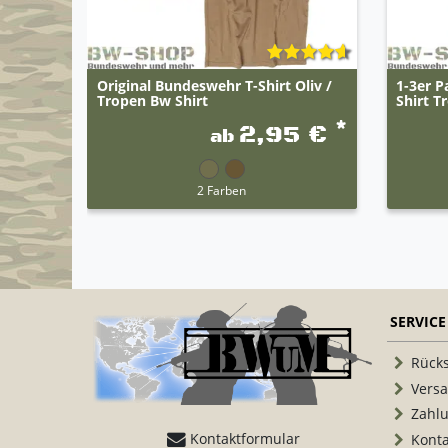
Original Bundeswehr T-Shirt Oliv /
1-3er P
Tropen Bw Shirt
Shirt T
*
2,95 €
ab
2 Farben
SERVICE
Rück
Vers
Zahl
Kontaktformular
Konta