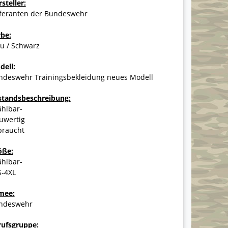
steller:
eferanten der Bundeswehr
rbe:
u / Schwarz
dell:
ndeswehr Trainingsbekleidung neues Modell
standsbeschreibung:
ählbar-
uwertig
braucht
öße:
ählbar-
S-4XL
mee:
ndeswehr
rufsgruppe: