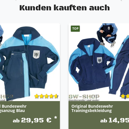
Kunden kauften auch
 dem linken Hosenbein (kann teilweise fehlen)
TOP
res An- und Ausziehen
acke für optimale Sichtbarkeit
al Bundeswehr
Original Bundeswehr
gsanzug Blau
Trainingsbekleidung
*
29,95 €
14,9
ab
ab