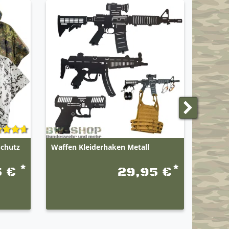
Schutz
Waffen Kleiderhaken Metall
Origin
Tactica
*
*
5 €
29,95 €