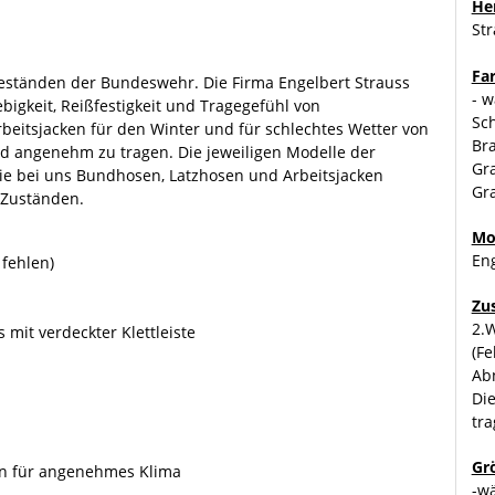
Her
St
Fa
Beständen der Bundeswehr. Die Firma Engelbert Strauss
- w
ebigkeit, Reißfestigkeit und Tragegefühl von
Sch
rbeitsjacken für den Winter und für schlechtes Wetter von
Bra
und angenehm zu tragen. Die jeweiligen Modelle der
Gra
 Sie bei uns Bundhosen, Latzhosen und Arbeitsjacken
Gra
 Zuständen.
Mo
Eng
fehlen)
Zu
2.W
 mit verdeckter Klettleiste
(Fe
Ab
Di
tra
Gr
men für angenehmes Klima
-w