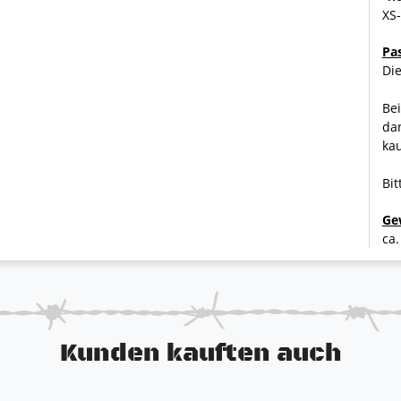
XS
Pa
Die
Bei
dan
ka
dung teilweise von dem hier beschriebenen Abweichen. Die
ch unterschiedliche Eigenschaften haben. Die erste Farbe
Bit
chwarz 80% grau / 20% schwarz.
Ge
ca.
Kunden kauften auch