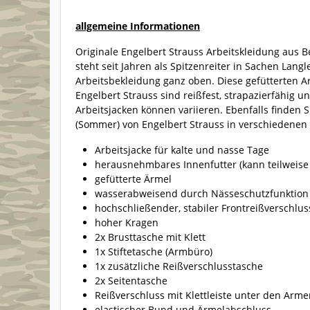
allgemeine Informationen
Originale Engelbert Strauss Arbeitskleidung aus 
steht seit Jahren als Spitzenreiter in Sachen Langl
Arbeitsbekleidung ganz oben. Diese gefütterten A
Engelbert Strauss sind reißfest, strapazierfähig 
Arbeitsjacken können variieren. Ebenfalls finden
(Sommer) von Engelbert Strauss in verschiedenen
Arbeitsjacke für kalte und nasse Tage
herausnehmbares Innenfutter (kann teilweise 
gefütterte Ärmel
wasserabweisend durch Nässeschutzfunktion
hochschließender, stabiler Frontreißverschluss
hoher Kragen
2x Brusttasche mit Klett
1x Stiftetasche (Armbüro)
1x zusätzliche Reißverschlusstasche
2x Seitentasche
Reißverschluss mit Klettleiste unter den Ar
elastischer Bund und Ärmelabschluss