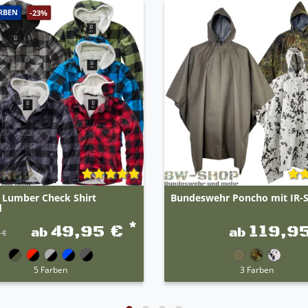
RBEN
-23%
t Lumber Check Shirt
Bundeswehr Poncho mit IR-
d
*
49,95 €
119,9
ab
ab
 €
5 Farben
3 Farben