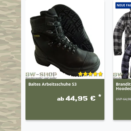
NEUE FA
Baltes Arbeitsschuhe S3
Brandi
Hoode
*
44,95 €
ab
UVP 64,90