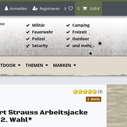
Anmelden
Registrieren
0
0
0,00 €
AND
Militär
Camping
Feuerwehr
Freizeit
Polizei
Outdoor
1
Security
und mehr...
UTDOOR
THEMEN
MARKEN
(3)
2. WAHL
rt Strauss Arbeitsjacke
*2. Wahl*