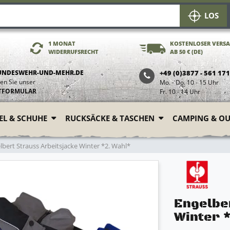
LOS
1 MONAT
KOSTENLOSER VERS
WIDERRUFSRECHT
AB 50 € (DE)
UNDESWEHR-UND-MEHR.DE
+49 (0)3877 - 561 17
en Sie unser
Mo. - Do. 10 - 15 Uhr
TFORMULAR
Fr. 10 - 14 Uhr
FEL & SCHUHE
RUCKSÄCKE & TASCHEN
CAMPING & O
bert Strauss Arbeitsjacke Winter *2. Wahl*
Engelbe
Winter 