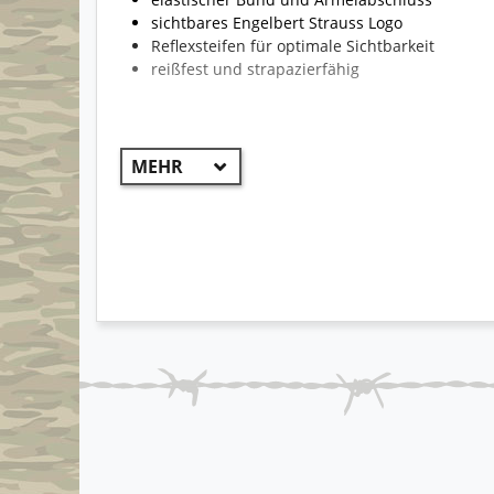
sichtbares Engelbert Strauss Logo
Reflexsteifen für optimale Sichtbarkeit
reißfest und strapazierfähig
!! WICHTIG !!
Aufgrund der Vielzahl von Jacken kann die Beklei
Modelle können unterschiedlich sein und somit au
ist der Hauptteil des Produktes. Beispiel: grau-s