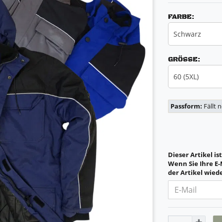
FARBE:
Schwarz
GRÖSSE:
60 (5XL)
Passform:
Fällt 
Dieser Artikel is
Wenn Sie Ihre E-
der Artikel wiede