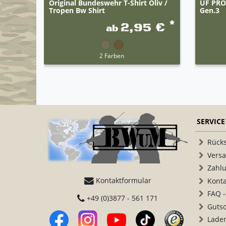
Original Bundeswehr T-Shirt Oliv /
UF PRO 
Tropen Bw Shirt
Gen.3
*
2,95 €
ab
2 Farben
SERVICE
Rück
Vers
Zahl
Kontaktformular
Konta
FAQ -
+49 (0)3877 - 561 171
Guts
Lade