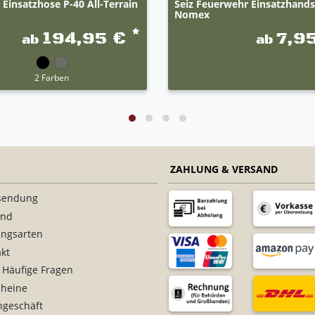
Einsatzhose P-40 All-Terrain
Seiz Feuerwehr Einsatzhand
Nomex
*
194,95 €
7,9
ab
ab
2 Farben
ZAHLUNG & VERSAND
sendung
and
ungsarten
kt
 Häufige Fragen
cheine
ngeschäft