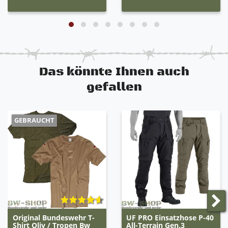
Das könnte Ihnen auch
gefallen
GEBRAUCHT
Original Bundeswehr T-
UF PRO Einsatzhose P-40
Shirt Oliv / Tropen Bw
All-Terrain Gen.3