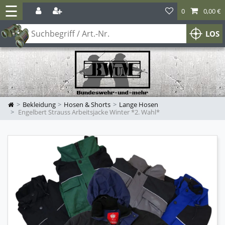
☰
0
0,00 €
LOS
Bekleidung
Hosen & Shorts
Lange Hosen
Engelbert Strauss Arbeitsjacke Winter *2. Wahl*