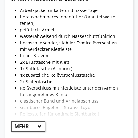
Arbeitsjacke für kalte und nasse Tage
herausnehmbares Innenfutter (kann teilweise
fehlen)
gefütterte Ärmel
wasserabweisend durch Nässeschutzfunktion
hochschließender, stabiler Frontreißverschluss
mit verdeckter Klettleiste
hoher Kragen
2x Brusttasche mit Klett
1x Stiftetasche (Armbüro)
1x zusätzliche Reißverschlusstasche
2x Seitentasche
Reißverschluss mit Klettleiste unter den Armen
für angenehmes Klima
elastischer Bund und Ärmelabschluss
sichtbares Engelbert Strauss Logo
Reflexsteifen für optimale Sichtbarkeit
reißfest und strapazierfähig