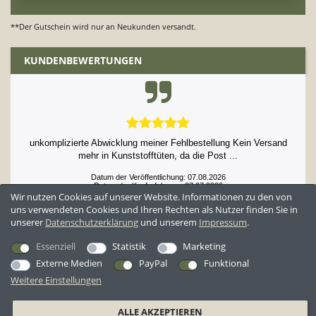
**Der Gutschein wird nur an Neukunden versandt.
KUNDENBEWERTUNGEN
unkomplizierte Abwicklung meiner Fehlbestellung Kein Versand
mehr in Kunststofftüten, da die Post ...
Datum der Veröffentlichung: 07.08.2026
Datum der Kauferfahrung: 27.07.2026
Wir nutzen Cookies auf unserer Website. Informationen zu den von
uns verwendeten Cookies und Ihren Rechten als Nutzer finden Sie in
unserer
Daten­schutz­erklärung
und unserem
Impressum
.
52,897 Bewertungen
Essenziell
Statistik
Marketing
Externe Medien
PayPal
Funktional
Weitere Einstellungen
*Alle Preise inkl. ges. MwSt. zzgl.
Versandkosten
ALLE AKZEPTIEREN