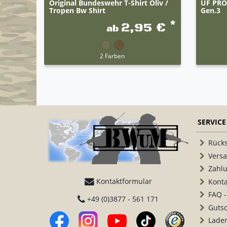
Original Bundeswehr T-Shirt Oliv /
UF PRO 
Tropen Bw Shirt
Gen.3
*
2,95 €
ab
2 Farben
SERVICE
Rück
Vers
Zahl
Kontaktformular
Konta
FAQ -
+49 (0)3877 - 561 171
Guts
Lade