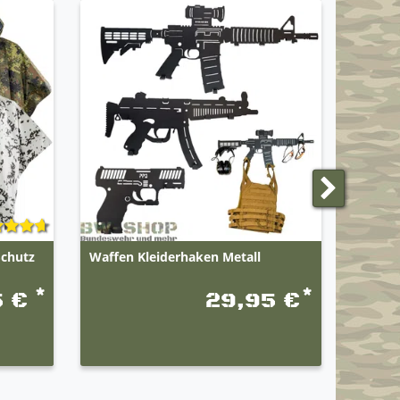
Schutz
Waffen Kleiderhaken Metall
Origin
Tactica
*
*
5 €
29,95 €