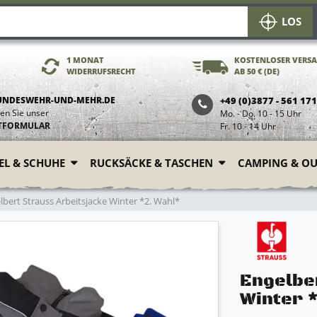
LOS
1 MONAT
KOSTENLOSER VERS
WIDERRUFSRECHT
AB 50 € (DE)
UNDESWEHR-UND-MEHR.DE
+49 (0)3877 - 561 17
en Sie unser
Mo. - Do. 10 - 15 Uhr
TFORMULAR
Fr. 10 - 14 Uhr
FEL & SCHUHE
RUCKSÄCKE & TASCHEN
CAMPING & O
bert Strauss Arbeitsjacke Winter *2. Wahl*
Engelbe
Winter 