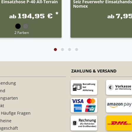
Einsatzhose P-40 All-Terrain
Seiz Feuerwehr Einsatzhand
Nomex
*
194,95 €
7,9
ab
ab
2 Farben
ZAHLUNG & VERSAND
sendung
and
ungsarten
kt
 Häufige Fragen
cheine
ngeschäft