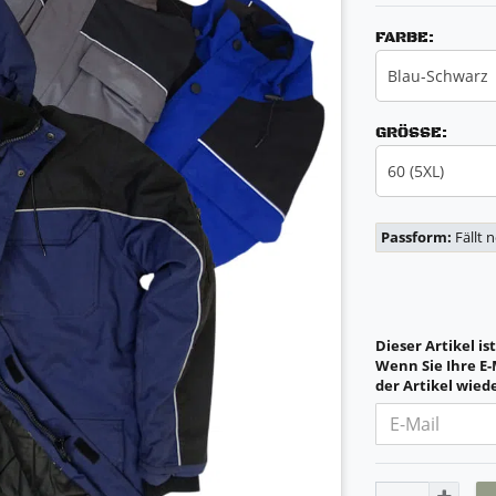
FARBE:
Blau-Schwarz
GRÖSSE:
60 (5XL)
Passform:
Fällt 
Dieser Artikel is
Wenn Sie Ihre E-
der Artikel wiede