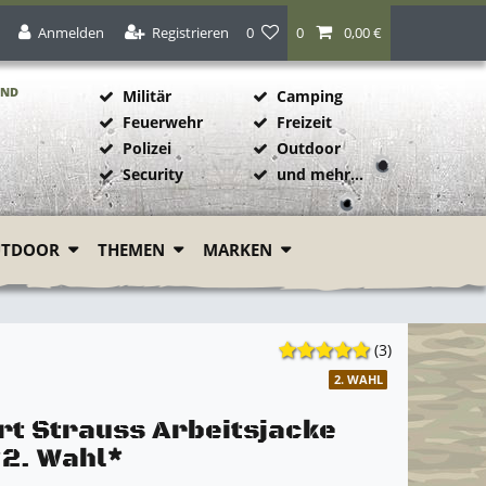
Anmelden
Registrieren
0
0
0,00 €
AND
Militär
Camping
Feuerwehr
Freizeit
Polizei
Outdoor
1
Security
und mehr...
UTDOOR
THEMEN
MARKEN
(3)
2. WAHL
rt Strauss Arbeitsjacke
*2. Wahl*