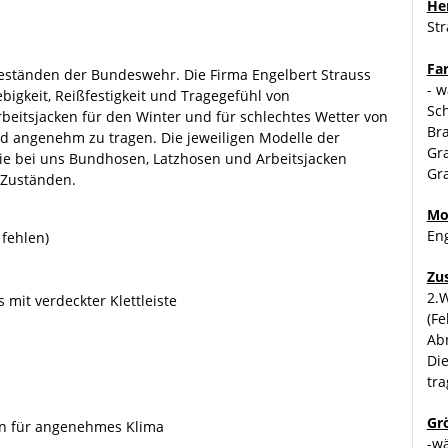
Her
St
Fa
Beständen der Bundeswehr. Die Firma Engelbert Strauss
- w
ebigkeit, Reißfestigkeit und Tragegefühl von
Sch
rbeitsjacken für den Winter und für schlechtes Wetter von
Bra
und angenehm zu tragen. Die jeweiligen Modelle der
Gra
 Sie bei uns Bundhosen, Latzhosen und Arbeitsjacken
Gra
 Zuständen.
Mo
Eng
fehlen)
Zu
2.W
 mit verdeckter Klettleiste
(Fe
Ab
Di
tra
Gr
men für angenehmes Klima
-w