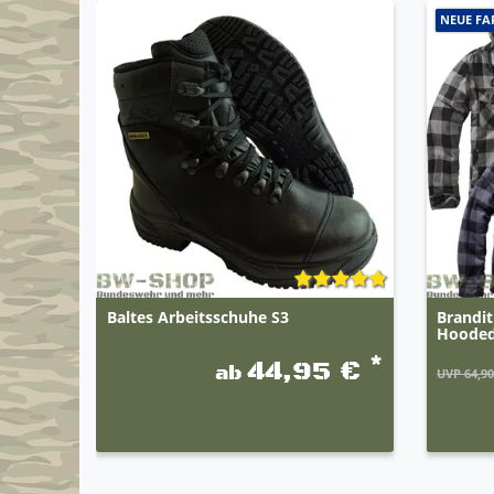
NEUE FA
Baltes Arbeitsschuhe S3
Brandi
Hoode
*
44,95 €
ab
UVP 64,90