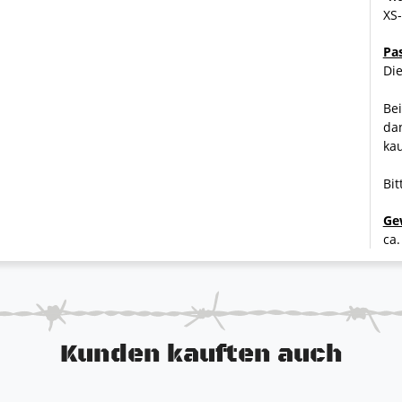
XS
Pa
Die
Bei
dan
ka
dung teilweise von dem hier beschriebenen Abweichen. Die
ch unterschiedliche Eigenschaften haben. Die erste Farbe
Bit
chwarz 80% grau / 20% schwarz.
Ge
ca.
Kunden kauften auch