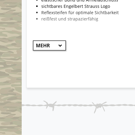
sichtbares Engelbert Strauss Logo
Reflexsteifen für optimale Sichtbarkeit
reißfest und strapazierfähig
!! WICHTIG !!
Aufgrund der Vielzahl von Jacken kann die Beklei
Modelle können unterschiedlich sein und somit au
ist der Hauptteil des Produktes. Beispiel: grau-s