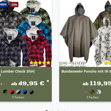
RBEN
-23%
t Lumber Check Shirt
Bundeswehr Poncho mit IR-
d
*
49,95 €
119,9
ab
ab
 €
5 Farben
3 Farben