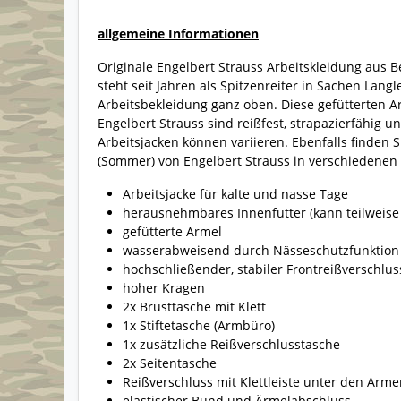
allgemeine Informationen
Originale Engelbert Strauss Arbeitskleidung aus 
steht seit Jahren als Spitzenreiter in Sachen Langl
Arbeitsbekleidung ganz oben. Diese gefütterten A
Engelbert Strauss sind reißfest, strapazierfähig 
Arbeitsjacken können variieren. Ebenfalls finden
(Sommer) von Engelbert Strauss in verschiedenen
Arbeitsjacke für kalte und nasse Tage
herausnehmbares Innenfutter (kann teilweise 
gefütterte Ärmel
wasserabweisend durch Nässeschutzfunktion
hochschließender, stabiler Frontreißverschluss
hoher Kragen
2x Brusttasche mit Klett
1x Stiftetasche (Armbüro)
1x zusätzliche Reißverschlusstasche
2x Seitentasche
Reißverschluss mit Klettleiste unter den Ar
elastischer Bund und Ärmelabschluss