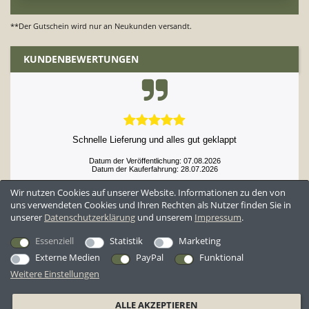
**Der Gutschein wird nur an Neukunden versandt.
KUNDENBEWERTUNGEN
Schnelle Lieferung und alles gut geklappt
Datum der Veröffentlichung: 07.08.2026
Datum der Kauferfahrung: 28.07.2026
Wir nutzen Cookies auf unserer Website. Informationen zu den von
uns verwendeten Cookies und Ihren Rechten als Nutzer finden Sie in
unserer
Daten­schutz­erklärung
und unserem
Impressum
.
52,897 Bewertungen
Essenziell
Statistik
Marketing
Externe Medien
PayPal
Funktional
Weitere Einstellungen
*Alle Preise inkl. ges. MwSt. zzgl.
Versandkosten
ALLE AKZEPTIEREN