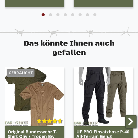
Das könnte Ihnen auch
gefallen
GEBRAUCHT
Original Bundeswehr T-
UF PRO Einsatzhose P-40
Shirt Oliv / Tropen Bw
All-Terrain Gen.3