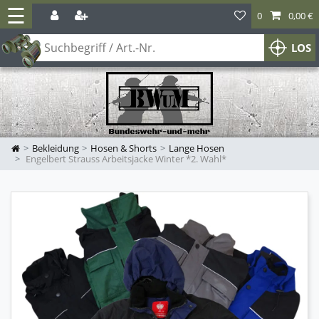
☰
0
0,00 €
LOS
Bekleidung
Hosen & Shorts
Lange Hosen
Engelbert Strauss Arbeitsjacke Winter *2. Wahl*