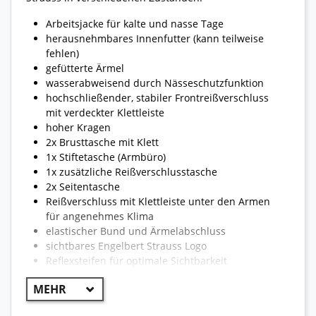
Arbeitsjacke für kalte und nasse Tage
herausnehmbares Innenfutter (kann teilweise
fehlen)
gefütterte Ärmel
wasserabweisend durch Nässeschutzfunktion
hochschließender, stabiler Frontreißverschluss
mit verdeckter Klettleiste
hoher Kragen
2x Brusttasche mit Klett
1x Stiftetasche (Armbüro)
1x zusätzliche Reißverschlusstasche
2x Seitentasche
Reißverschluss mit Klettleiste unter den Armen
für angenehmes Klima
elastischer Bund und Ärmelabschluss
sichtbares Engelbert Strauss Logo
Reflexsteifen für optimale Sichtbarkeit
reißfest und strapazierfähig