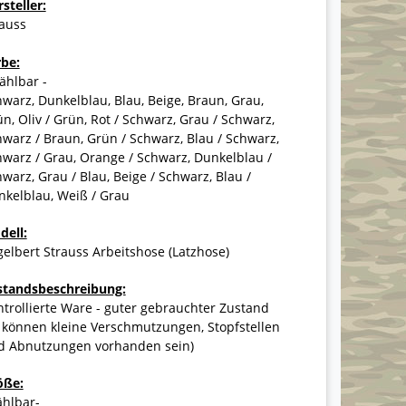
steller:
rauss
rbe:
ählbar -
warz, Dunkelblau, Blau, Beige, Braun, Grau,
n, Oliv / Grün, Rot / Schwarz, Grau / Schwarz,
warz / Braun, Grün / Schwarz, Blau / Schwarz,
warz / Grau, Orange / Schwarz, Dunkelblau /
warz, Grau / Blau, Beige / Schwarz, Blau /
nkelblau, Weiß / Grau
dell:
elbert Strauss Arbeitshose (Latzhose)
standsbeschreibung:
trollierte Ware - guter gebrauchter Zustand
 können kleine Verschmutzungen, Stopfstellen
d Abnutzungen vorhanden sein)
öße:
ählbar-