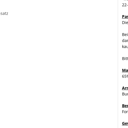
22
nsatz
Pa
Die
Bei
dan
ka
Bit
dung teilweise von dem hier beschriebenen Abweichen. Die
Ma
h unterschiedliche Eigenschaften der jeweiligen Artikel.
65%
el: grau-schwarz 80% grau / 20% schwarz.
Ar
Bu
Be
For
Ge