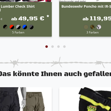
t Lumber Check Shirt
Bundeswehr Poncho mit IR-
d
*
49,95 €
119,9
ab
ab
 €
5 Farben
3 Farben
Das könnte Ihnen auch gefalle