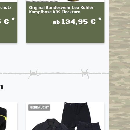
Schutz
Original Bundeswehr Leo Köhler
Origin
Kampfhose KBS Flecktarn
*Zivilv
*
*
5 €
134,95 €
ab
UVP 49,9
n
GEBRAUCHT
NEUHEI