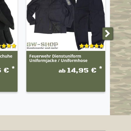
schuhe
Feuerwehr Dienstuniform
BWuM T
Uniformjacke / Uniformhose
*
*
5 €
14,95 €
ab