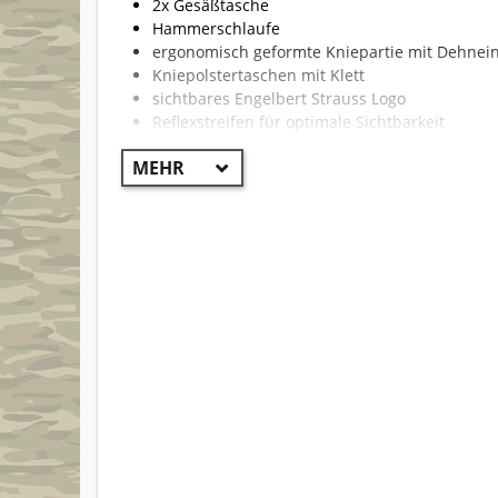
2x Gesäßtasche
Hammerschlaufe
ergonomisch geformte Kniepartie mit Dehnei
Kniepolstertaschen mit Klett
sichtbares Engelbert Strauss Logo
Reflexstreifen für optimale Sichtbarkeit
reißfest und strapazierfähig
!! WICHTIG !!
Aufgrund der Vielzahl von Hosen kann die Beklei
Modelle können unterschiedlich sein und somit auc
Die erste Farbe ist der Hauptteil der Hose. Beispi