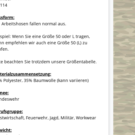
-114
ssform:
 Arbeitshosen fallen normal aus.
spiel: Wenn Sie eine Größe 50 oder L tragen,
n empfehlen wir auch eine Größe 50 (L) zu
ufen.
te beachten Sie trotzdem unsere Größentabelle.
terialzusammensetzung:
 Polyester, 35% Baumwolle (kann variieren)
mee:
ndeswehr
rufsgruppe:
stwirtschaft, Feuerwehr, Jagd, Militär, Workwear
wicht: