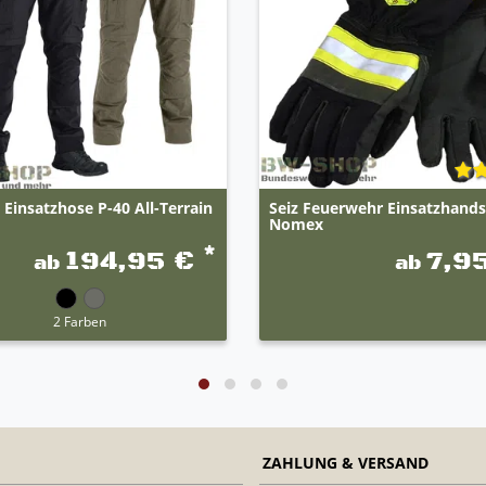
Einsatzhose P-40 All-Terrain
Seiz Feuerwehr Einsatzhand
Nomex
*
194,95 €
7,9
ab
ab
2 Farben
ZAHLUNG & VERSAND