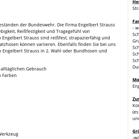
Her
St
Fa
Beständen der Bundeswehr. Die Firma Engelbert Strauss
- w
ebigkeit, Reißfestigkeit und Tragegefühl von
Sch
Engelbert Strauss sind reißfest, strapazierfähig und
Grü
tzhosen können variieren. Ebenfalls finden Sie bei uns
Sch
 Engelbert Strauss in 2. Wahl oder Bundhosen und
Sch
Sch
Du
 alltäglichen Gebrauch
n Farben
Mo
Eng
Zu
Kon
(es
un
Gr
 Werkzeug
-w