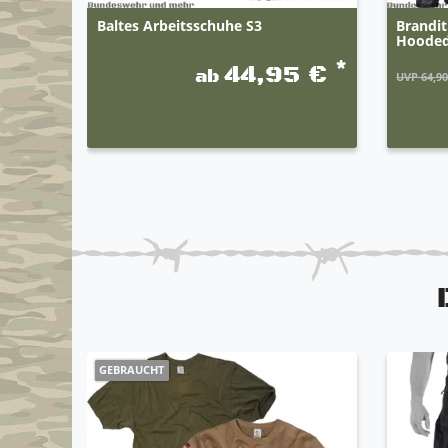
Baltes Arbeitsschuhe S3
Brandi
Hoode
*
44,95 €
ab
UVP 64,90
GEBRAUCHT