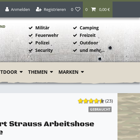
Anmelden
Registrieren
0
0
0,00 €
AND
Militär
Camping
Feuerwehr
Freizeit
Polizei
Outdoor
1
Security
und mehr...
UTDOOR
THEMEN
MARKEN
(23)
GEBRAUCHT
rt Strauss Arbeitshose
e