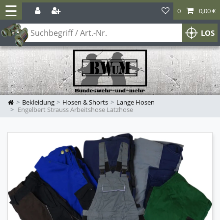
☰
0
0,00 €
LOS
Bekleidung
Hosen & Shorts
Lange Hosen
Engelbert Strauss Arbeitshose Latzhose