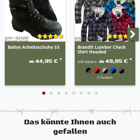
jeweiligen Artikel. Die erste Farbe ist der Hauptteil
der Hose. Beispiel: grau-schwarz 80% grau / 20%
schwarz.
Baltes Arbeitsschuhe S3
Brandit Lumber Check
Shirt Hooded
*
*
44,95 €
49,95 €
ab
ab
UVP 64,90 €
5 Farben
Das könnte Ihnen auch
gefallen