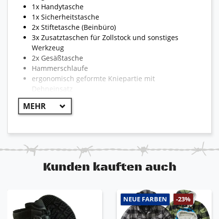
1x Handytasche
1x Sicherheitstasche
2x Stiftetasche (Beinbüro)
3x Zusatztaschen für Zollstock und sonstiges
Werkzeug
2x Gesäßtasche
Hammerschlaufe
ergonomisch geformte Kniepartie mit
Dehneinsatz
Kniepolstertaschen mit Klett
sichtbares Engelbert Strauss Logo
Reflexstreifen für optimale Sichtbarkeit
reißfest und strapazierfähig
Kunden kauften auch
!! WICHTIG !!
Aufgrund der Vielzahl von Hosen kann die
Bekleidung teilweise von dem hier beschriebenen
NEUE FARBEN
-23%
Abweichen. Die Modelle können unterschiedlich sein
und somit auch unterschiedliche Eigenschaften der