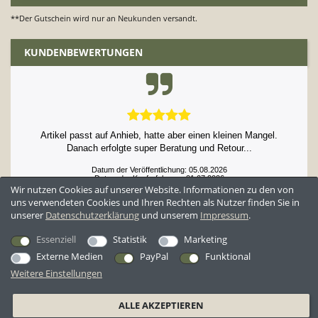
**Der Gutschein wird nur an Neukunden versandt.
KUNDENBEWERTUNGEN
Artikel passt auf Anhieb, hatte aber einen kleinen Mangel.
Danach erfolgte super Beratung und Retour...
Datum der Veröffentlichung: 05.08.2026
Datum der Kauferfahrung: 21.07.2026
Wir nutzen Cookies auf unserer Website. Informationen zu den von
uns verwendeten Cookies und Ihren Rechten als Nutzer finden Sie in
unserer
Daten­schutz­erklärung
und unserem
Impressum
.
52,861 Bewertungen
Essenziell
Statistik
Marketing
Externe Medien
PayPal
Funktional
Weitere Einstellungen
*Alle Preise inkl. ges. MwSt. zzgl.
Versandkosten
ALLE AKZEPTIEREN
AGB
Datenschutzerklärung
Widerrufsrecht
Widerrufsformular