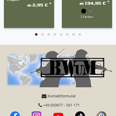
*
194,95 €
ab
*
2,95 €
ab
2 Farben
Kontaktformular
+49 (0)3877 - 561 171