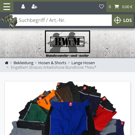
☰
0
0,00 €
LOS
Bekleidung
Hosen & Shorts
Lange Hosen
Engelbert Strauss Arbeitshose Bundhose *Neu*