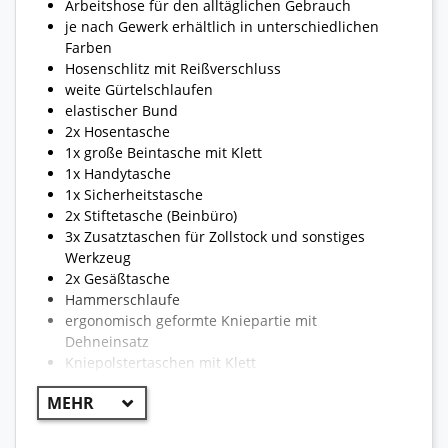
Arbeitshose für den alltäglichen Gebrauch
je nach Gewerk erhältlich in unterschiedlichen
Farben
Hosenschlitz mit Reißverschluss
weite Gürtelschlaufen
elastischer Bund
2x Hosentasche
1x große Beintasche mit Klett
1x Handytasche
1x Sicherheitstasche
2x Stiftetasche (Beinbüro)
3x Zusatztaschen für Zollstock und sonstiges
Werkzeug
2x Gesäßtasche
Hammerschlaufe
ergonomisch geformte Kniepartie mit
Dehneinsatz
Kniepolstertaschen mit Klett
sichtbares Engelbert Strauss Logo
Reflexstreifen für optimale Sichtbarkeit
reißfest und strapazierfähig