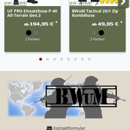
UF PRO Einsatzhose P-40
BWuM Tactical 2in1 Zip
All-Terrain Gen.3
Kombihose
*
*
194,95 €
49,95 €
ab
ab
2 Farben
2 Farben
Kontaktformular