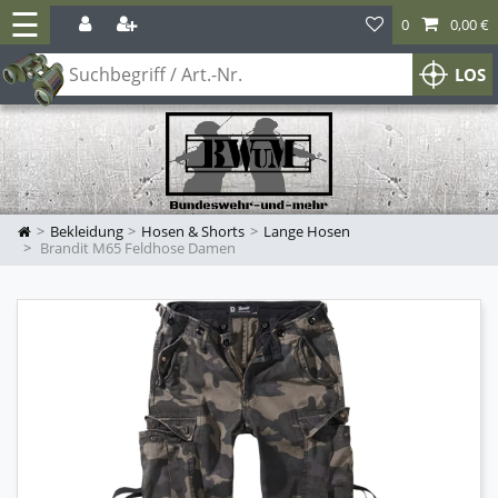
☰
0
0,00 €
LOS
Bekleidung
Hosen & Shorts
Lange Hosen
Brandit M65 Feldhose Damen