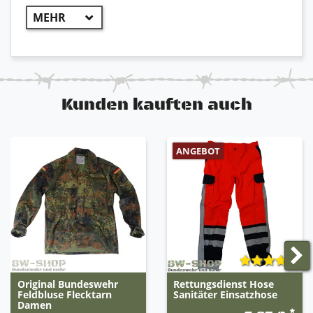
Regulierbare Bundweite durch seitlich
integrierte Laschen
Integrierte Befestigungsmöglichkeiten (Laschen
und Knöpfe) für Hosenträger
Dehnfalten im Kniebereich
Gürtelschlaufen
Regulierbarer Beinabschluss durch Zugbänder
Kunden kauften auch
Robust und widerstandsfähig
Angenehmer Tragekomfort
ANGEBOT
Original Bundeswehr
Rettungsdienst Hose
Feldbluse Flecktarn
Sanitäter Einsatzhose
Damen
*