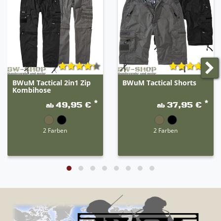
BWuM Tactical 2in1 Zip
BWuM Tactical Shorts
Kombihose
*
*
49,95 €
37,95 €
ab
ab
2 Farben
2 Farben