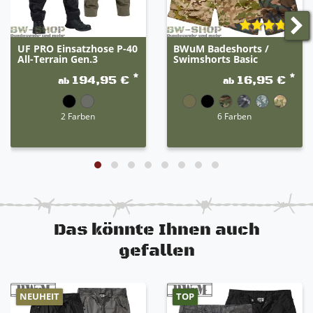
UF PRO Einsatzhose P-40
BWuM Badeshorts /
All-Terrain Gen.3
Swimshorts Basic
*
*
194,95 €
16,95 €
ab
ab
2 Farben
6 Farben
Das könnte Ihnen auch
gefallen
NEUHEIT
TOP