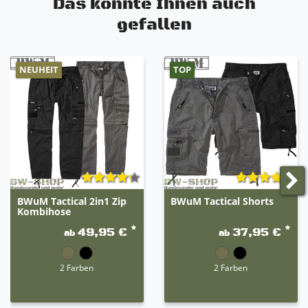
Das könnte Ihnen auch
gefallen
NEUHEIT
TOP
BWuM Tactical 2in1 Zip
BWuM Tactical Shorts
Kombihose
*
*
49,95 €
37,95 €
ab
ab
2 Farben
2 Farben