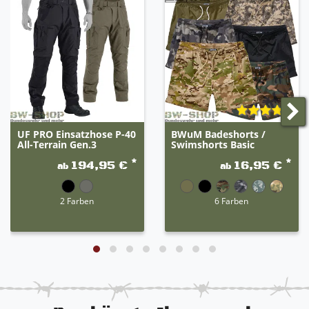
UF PRO Einsatzhose P-40
BWuM Badeshorts /
All-Terrain Gen.3
Swimshorts Basic
*
*
194,95 €
16,95 €
ab
ab
2 Farben
6 Farben