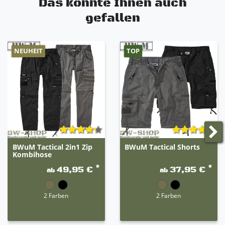
Das könnte Ihnen auch
gefallen
NEUHEIT
TOP
BWuM Tactical 2in1 Zip
BWuM Tactical Shorts
Kombihose
*
*
49,95 €
37,95 €
ab
ab
2 Farben
2 Farben