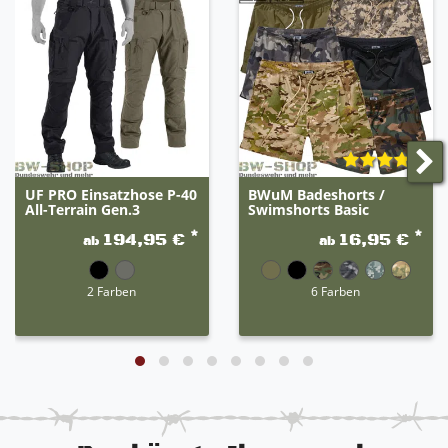
UF PRO Einsatzhose P-40
BWuM Badeshorts /
All-Terrain Gen.3
Swimshorts Basic
*
*
194,95 €
16,95 €
ab
ab
2 Farben
6 Farben