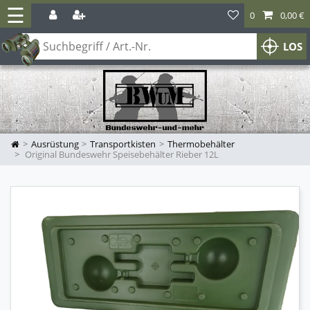
☰
0
0,00 €
LOS
Ausrüstung
Transportkisten
Thermobehälter
Original Bundeswehr Speisebehälter Rieber 12L