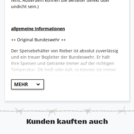
fehlt, Außerdem können die Behälter defekt oder
undicht sein.)
allgemeine Informationen
++ Original Bundeswehr ++
Der Speisebehälter von Rieber ist absolut zuverlässig
und ein treuer Begleiter der Bundeswehr. Er hält
Ihre Speisen und Getränke immer auf der richtigen
Temperatur. Ob heiß oder kalt, so können sie immer
komfortabel transportiert und aufbewahrt werden.
Speisen transportieren leicht gemacht!
Aus hochwertigen und lebensmittelbeständigen
Kunststoffen
Einsätze innen aus rostfreiem Edelstahl
Die Anzahl der Einsätze ist wählbar
1 Behälter - ein großer Behälter mit ausreichend
Kunden kauften auch
Platz
4 Behälter - vier kleinere Behälter ausgelegt für