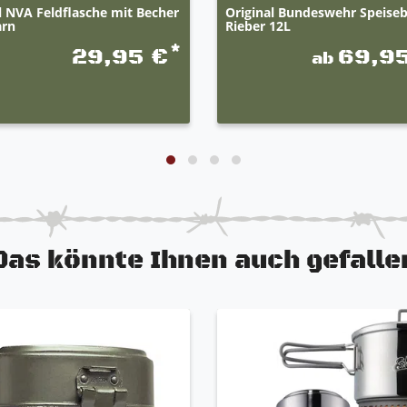
l NVA Feldflasche mit Becher
Original Bundeswehr Speiseb
arn
Rieber 12L
*
29,95 €
69,9
ab
Das könnte Ihnen auch gefalle