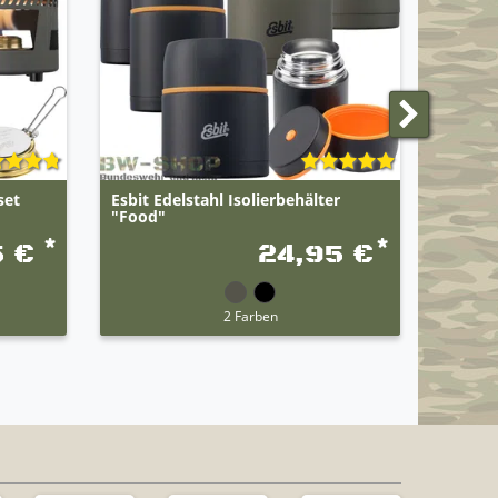
set
Esbit Edelstahl Isolierbehälter
Esbit 
"Food"
*
*
5 €
24,95 €
2 Farben