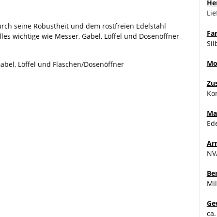
Her
Li
urch seine Robustheit und dem rostfreien Edelstahl
Fa
lles wichtige wie Messer, Gabel, Löffel und Dosenöffner
Sil
Mo
Gabel, Löffel und Flaschen/Dosenöffner
Zu
Kon
Ma
Ede
Ar
NV
Be
Mil
Ge
ca.