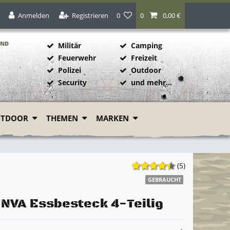
Anmelden
Registrieren
0
0
0,00 €
AND
Militär
Camping
Feuerwehr
Freizeit
Polizei
Outdoor
1
Security
und mehr...
UTDOOR
THEMEN
MARKEN
(5)
GEBRAUCHT
 NVA Essbesteck 4-Teilig