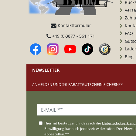
Rück
Vers
Zahl
Kontaktformular
Konta
FAQ -
+49 (0)3877 - 561 171
Guts
Lade
Blog
NEWSLETTER
ANMELDEN UND 5% RABATTGUTSCHEIN SICHERN**