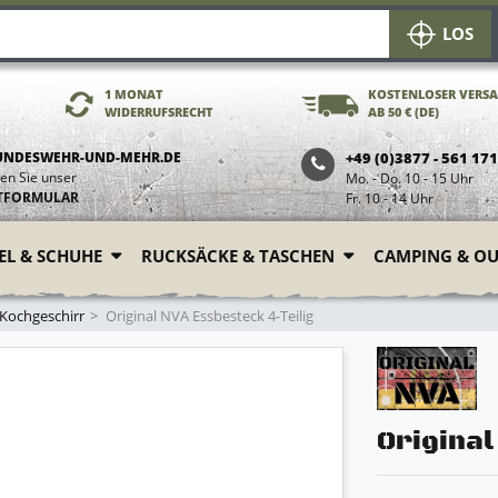
LOS
1 MONAT
KOSTENLOSER VERS
WIDERRUFSRECHT
AB 50 € (DE)
UNDESWEHR-UND-MEHR.DE
+49 (0)3877 - 561 17
en Sie unser
Mo. - Do. 10 - 15 Uhr
TFORMULAR
Fr. 10 - 14 Uhr
FEL & SCHUHE
RUCKSÄCKE & TASCHEN
CAMPING & O
 Kochgeschirr
Original NVA Essbesteck 4-Teilig
Original