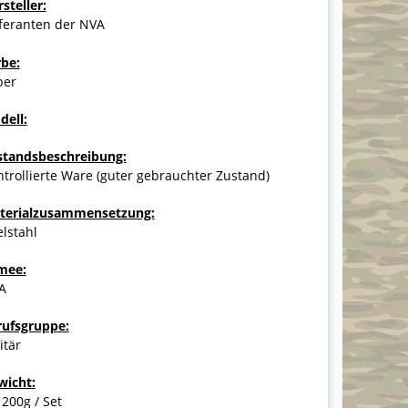
steller:
eferanten der NVA
rbe:
ber
dell:
standsbeschreibung:
trollierte Ware (guter gebrauchter Zustand)
terialzusammensetzung:
lstahl
mee:
A
rufsgruppe:
itär
wicht:
 200g / Set