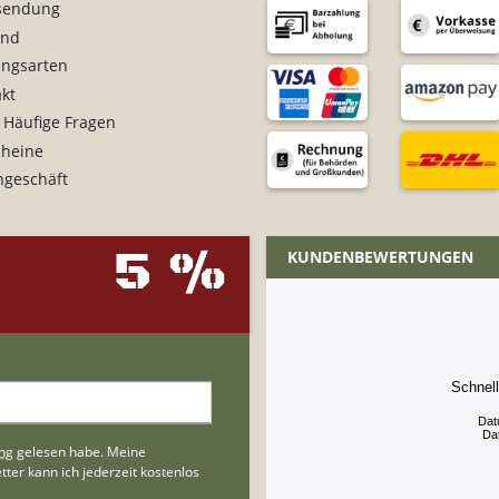
sendung
and
ungsarten
kt
 Häufige Fragen
cheine
ngeschäft
5 %
KUNDENBEWERTUNGEN
Schnell
Dat
Da