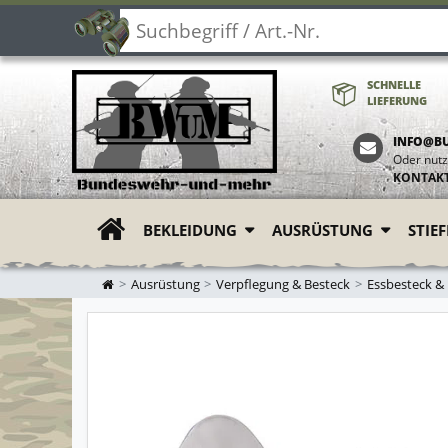
SCHNELLE
LIEFERUNG
INFO@B
Oder nutz
KONTAK
BEKLEIDUNG
AUSRÜSTUNG
STIE
ZUR STARTSEITE
Ausrüstung
Verpflegung & Besteck
Essbesteck &