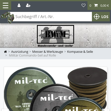
☰
0
0,00 €
LOS
Ausrüstung
Messer & Werkzeuge
Kompasse & Seile
Militär Commando-Seil auf Rolle