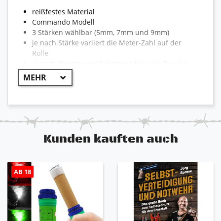
reißfestes Material
Commando Modell
3 Stärken wählbar (5mm, 7mm und 9mm)
je nach Stärke variiert die Meter-Zahl auf der
Rolle
je nach Einsatz und Belastung für viele Zwecke
perfekt geeignet
leicht und handlich
nicht als Kletterseil verwendbar
auch verwendet von vielen Armeen wie der
Bundeswehr etc.
ideal für Jagd, Camping, Outdoor und Trekking
Kunden kauften auch
AB 18