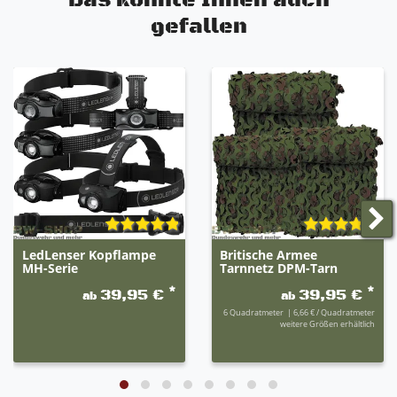
Das könnte Ihnen auch
gefallen
LedLenser Kopflampe
Britische Armee
MH-Serie
Tarnnetz DPM-Tarn
*
*
39,95 €
39,95 €
ab
ab
6
Quadratmeter
| 6,66 € / Quadratmeter
weitere Größen erhältlich