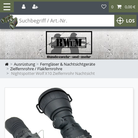
☰
0
0,00 €
LOS
Ausrüstung
Ferngläser & Nachtsichtgeräte
Zielfernrohre / Flakfernrohre
Nightspotter Wolf X10 Zielfernrohr Nachtsicht