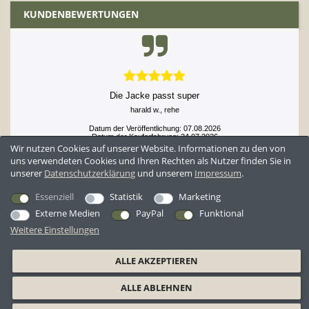
KUNDENBEWERTUNGEN
Die Jacke passt super
harald w., rehe
Datum der Veröffentlichung: 07.08.2026
Datum der Kauferfahrung: 24.07.2026
Wir nutzen Cookies auf unserer Website. Informationen zu den von
uns verwendeten Cookies und Ihren Rechten als Nutzer finden Sie in
unserer
Daten­schutz­erklärung
und unserem
Impressum
.
52,929 Bewertungen
Essenziell
Statistik
Marketing
Externe Medien
PayPal
Funktional
Weitere Einstellungen
*Alle Preise inkl. ges. MwSt. zzgl.
Versandkosten
ALLE AKZEPTIEREN
AGB
Datenschutzerklärung
Widerrufsrecht
Widerrufsformular
ALLE ABLEHNEN
Barrierefreiheitserklärung
Impressum