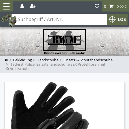
☰
0
0,00 €
LOS
Bekleidung
Handschuhe
Einsatz & Schutzhandschuhe
TacFirst Polizei Einsatzhandschuhe SEK Protektoren mit
Schnittschutz