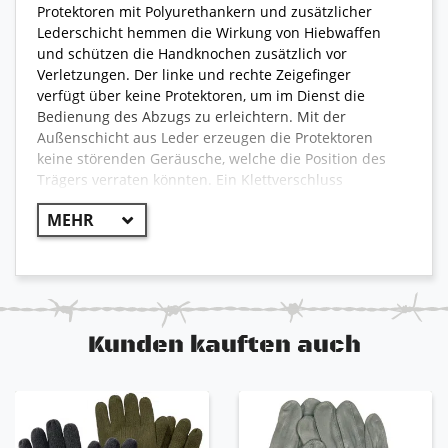
Protektoren mit Polyurethankern und zusätzlicher
Lederschicht hemmen die Wirkung von Hiebwaffen
und schützen die Handknochen zusätzlich vor
Verletzungen. Der linke und rechte Zeigefinger
verfügt über keine Protektoren, um im Dienst die
Bedienung des Abzugs zu erleichtern. Mit der
Außenschicht aus Leder erzeugen die Protektoren
keine störenden Geräusche, welche die Position des
Trägers verraten könnten. Ein Klettverschluss
unterhalb der Handgelenke ermöglicht ein schnelles
Anlegen und schränkt die Bewegungsfähigkeit nicht
ein. Die Handinnenfläche besteht aus aufgerautem
Leder und bietet eine gute Grifffestigkeit. Diese
Handschuhe werden vor allem im Security Bereich,
aber auch bei der Polizei und den Spezialeinheiten
wie das SEK verwendet, da sie perfekt vor vielen
Kunden kauften auch
Gefahren schützen und robuster als herkömmliche
Handschuhe mit Schnittschutz sind.
Einsatzhandschuhe mit speziellen Protektoren
hochwertige Verarbeitung mit 100% Echtleder
robuster und schützender als herkömmliche