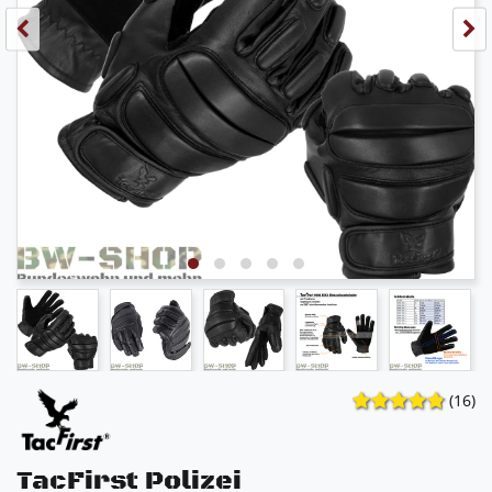
(16)
TacFirst Polizei