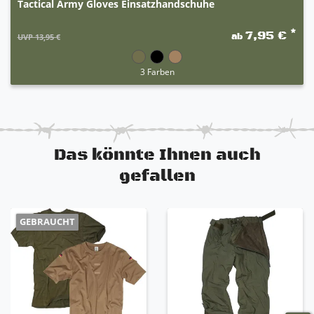
Tactical Army Gloves Einsatzhandschuhe
*
7,95 €
ab
UVP 13,95 €
3 Farben
Das könnte Ihnen auch
gefallen
GEBRAUCHT