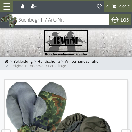
☰
0
0,00 €
LOS
Bekleidung
Handschuhe
Winterhandschuhe
Original Bundeswehr Fäustlinge