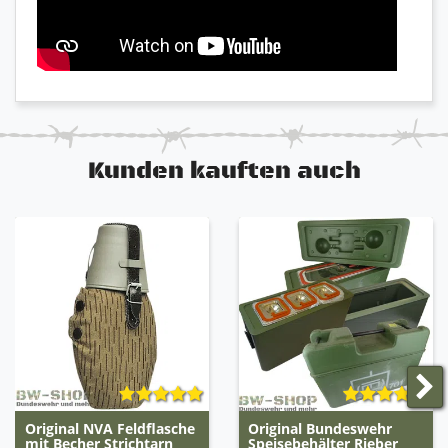
Lieferung erfolgt OVP und eingeschweißt
Einfache, schnelle Handhabung und in weniger
als 10 Minuten fertig zum Verzehr
Zubereitung mit heißem oder kaltem Wasser je
nach Menü
Essbar direkt aus der Verpackung. Tüte auf ->
Wasser rein -> genießen
Von Spezialeinheiten entwickelt und getestet
Kunden kauften auch
Menüs in der Übersicht
- FRÜHSTÜCK (1F-6F) -
1F - Reispudding mit Himbeeren
(Rice Pudding and Raspberries)
Nährwerte:
Original NVA Feldflasche
Original Bundeswehr
mit Becher Strichtarn
Speisebehälter Rieber