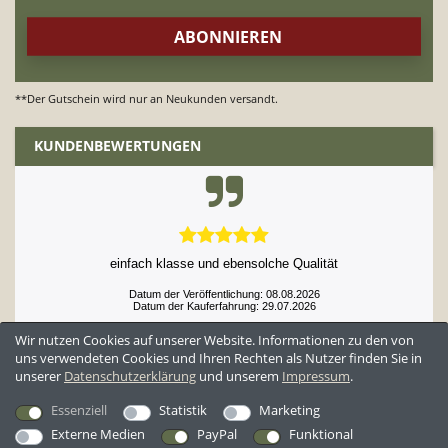
Nährwerte:
Nettogewicht: 125g
Energie: 511 kcal
Fett: 11g
**Der Gutschein wird nur an Neukunden versandt.
Kohlenhydrate: 85,4g
Ballaststoffe: 7,25g
KUNDENBEWERTUNGEN
Eiweiß: 14,1g
Salz: 0,44g
Zutaten: HAFERFLOCKEN (59%), VOLLMILCH PULVER,
Zuckersirup (Zucker), Schokoladenknöpfe (5%)
(Zucker, Kakaomasse, Kakaobutter, Sonnenblumen-
einfach klasse und ebensolche Qualität
lecithin, natürliches Vanillearoma), Kakaopulver
Datum der Veröffentlichung: 08.08.2026
(Kakaopulver, Säureregulator E501)
Datum der Kauferfahrung: 29.07.2026
Wir nutzen Cookies auf unserer Website. Informationen zu den von
uns verwendeten Cookies und Ihren Rechten als Nutzer finden Sie in
unserer
Daten­schutz­erklärung
und unserem
Impressum
.
52,929 Bewertungen
Essenziell
Statistik
Marketing
5F - knuspriges Erdbeermüsli
Externe Medien
PayPal
Funktional