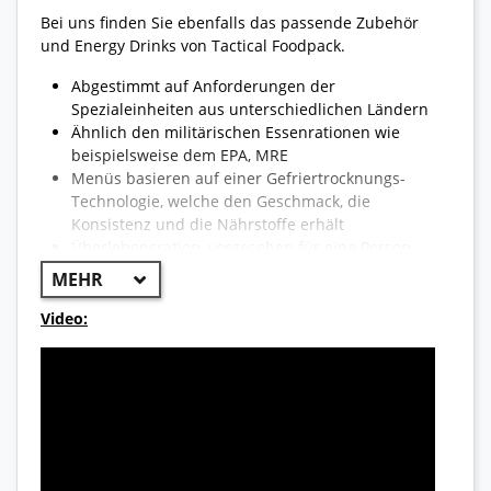
Bei uns finden Sie ebenfalls das passende Zubehör
und Energy Drinks von Tactical Foodpack.
Abgestimmt auf Anforderungen der
Spezialeinheiten aus unterschiedlichen Ländern
Ähnlich den militärischen Essenrationen wie
beispielsweise dem EPA, MRE
Menüs basieren auf einer Gefriertrocknungs-
Technologie, welche den Geschmack, die
Konsistenz und die Nährstoffe erhält
Überlebensration, vorgesehen für eine Person
Wählbar zwischen Frühstück, Suppen,
Hauptgerichten, Snacks und vegetarischen
Gerichten
Video:
Notverpflegung - lange Haltbarkeit, hoher
Nährwert, geringes Gewicht und sofort
verzehrfertig
Laut Hersteller mindestens 8 Jahre haltbar. Laut
Erfahrung länger haltbar.
Hervorragende Versorgung auch für Outdoor-
und Trekkingaktivitäten