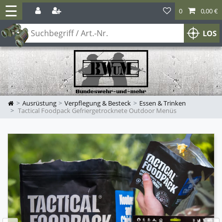
☰
0
0,00 €
LOS
Ausrüstung
Verpflegung & Besteck
Essen & Trinken
Tactical Foodpack Gefriergetrocknete Outdoor Menüs