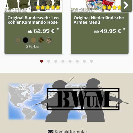
Nettogewicht: 90g
Energie: 442 kcal
Fett: 22g
Original Bundeswehr Leo
Original Niederländische
Kohlenhydrate: 50g
Köhler Kommando Hose
Armee Menü
Ballaststoffe: 6g
*
*
62,95 €
49,95 €
ab
ab
Eiweiß: 9g
Salz: 1g
5 Farben
Zutaten: HAFERFLOCKEN (70%), HAFERCREME
(Wasser, Rapsöl, HAFER (7%), modifizierte Stärke,
Erbsenprotein, Salz, Verdickungsmittel (Carrageen,
Johannisbrotkernmehl, Guarkernmehl), Emulgator
(Lecithin)), Apfel (10%), Zucker, Jodsalz, Zimt. Kann
Spuren enthalten von: FISCH, MILCH, SOJA,
SCHALENFRÜCHTE, SELLERIE, KREBSTIEREN, EI,
SULFITEN und SENF.
3F - Mittelmeer Frühstück Shakshuka
(Mediterranean Breakfast Shakshuka)
Kontaktformular