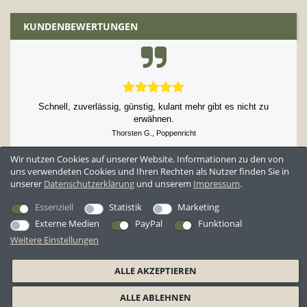
KUNDENBEWERTUNGEN
Schnell, zuverlässig, günstig, kulant mehr gibt es nicht zu
erwähnen.
Thorsten G., Poppenricht
Datum der Veröffentlichung: 07.08.2026
Wir nutzen Cookies auf unserer Website. Informationen zu den von
Datum der Kauferfahrung: 25.07.2026
uns verwendeten Cookies und Ihren Rechten als Nutzer finden Sie in
unserer
Daten­schutz­erklärung
und unserem
Impressum
.
52,897 Bewertungen
Essenziell
Statistik
Marketing
Externe Medien
PayPal
Funktional
Weitere Einstellungen
*Alle Preise inkl. ges. MwSt. zzgl.
Versandkosten
ALLE AKZEPTIEREN
AGB
Datenschutzerklärung
Widerrufsrecht
Widerrufsformular
ALLE ABLEHNEN
Barrierefreiheitserklärung
Impressum