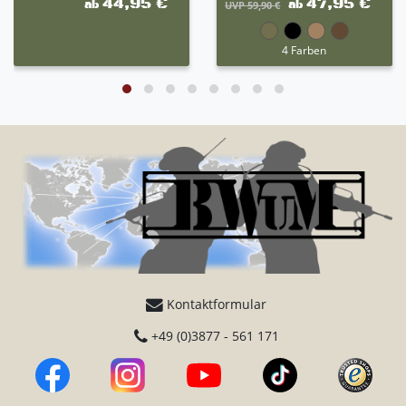
44,95 €
47,95 €
ab
ab
UVP 59,90 €
4 Farben
Kontaktformular
+49 (0)3877 - 561 171