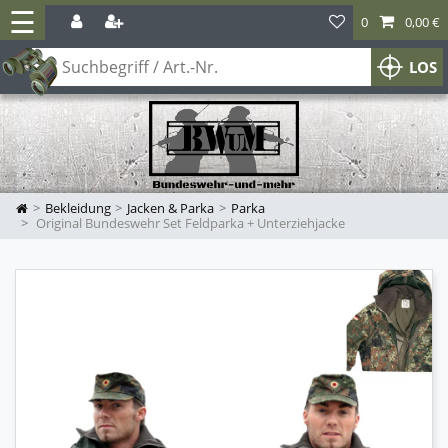
☰
0
0,00 €
LOS
Bekleidung
Jacken & Parka
Parka
Original Bundeswehr Set Feldparka + Unterziehjacke