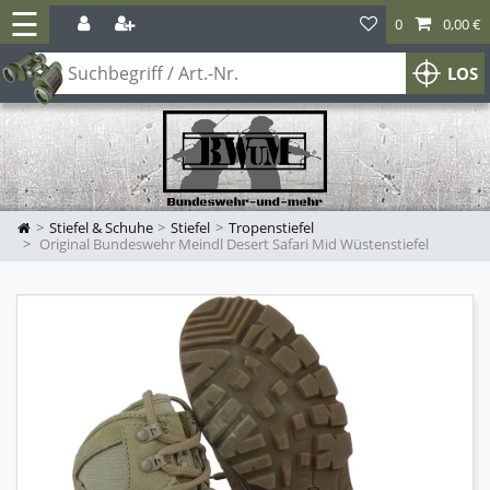
☰
0
0,00 €
LOS
Stiefel & Schuhe
Stiefel
Tropenstiefel
Original Bundeswehr Meindl Desert Safari Mid Wüstenstiefel