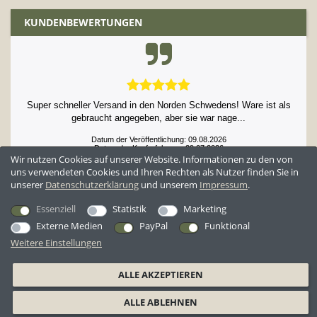
KUNDENBEWERTUNGEN
Super schneller Versand in den Norden Schwedens! Ware ist als
gebraucht angegeben, aber sie war nage...
Datum der Veröffentlichung: 09.08.2026
Datum der Kauferfahrung: 29.07.2026
Wir nutzen Cookies auf unserer Website. Informationen zu den von
uns verwendeten Cookies und Ihren Rechten als Nutzer finden Sie in
unserer
Daten­schutz­erklärung
und unserem
Impressum
.
52,984 Bewertungen
Essenziell
Statistik
Marketing
Externe Medien
PayPal
Funktional
Weitere Einstellungen
*Alle Preise inkl. ges. MwSt. zzgl.
Versandkosten
ALLE AKZEPTIEREN
AGB
Datenschutzerklärung
Widerrufsrecht
Widerrufsformular
ALLE ABLEHNEN
Barrierefreiheitserklärung
Impressum