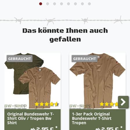
Meindl Multigrip® MTH® Sohle
sehr widerstandsfähig und robust
Lasche am hinteren Schaft für schnelleren
Einstieg
Eindringen von Sand und Kriechtieren wird
Das könnte Ihnen auch
durch spezielle Nähte verhindert
gefallen
extrem widerstandsfähig uns sehr robust
sehr guter Lauf- und Tragekomfort
GEBRAUCHT
GEBRAUCHT
Original Bundeswehr T-
1-3er Pack Original
Shirt Oliv / Tropen Bw
Bundeswehr T-Shirt
Shirt
Tropen
*
*
2,95 €
2,95 €
ab
ab