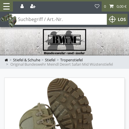
☰
0
0,00 €
LOS
Stiefel & Schuhe
Stiefel
Tropenstiefel
Original Bundeswehr Meindl Desert Safari Mid Wüstenstiefel