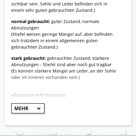
sichtbar sein. Sohle und Leder befinden sich in
einem sehr guten gebrauchten Zustand.)
normal gebraucht:
guter Zustand, normale
Abnutzungen
(Stiefel weisen geringe Mängel auf, aber befinden
sich trotzdem in einem allgemeinen guten
gebrauchten Zustand.)
stark gebraucht:
gebrauchter Zustand, stärkere
Abnutzungen - Stiefel sind aber noch gut tragbar
(Es können stärkere Mängel am Leder, an der Sohle
oder im Inneren vorhanden sein.)
allgemeine Informationen
++ Original Bundeswehr ++
Der Meindl Desert Safari Mid ist ein leichter und
bequemer Wüstenstiefel der perfekt für heiße und
trockene Regionen ausgelegt ist. Durch den