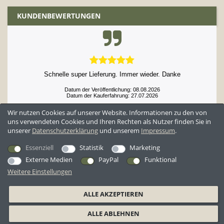
KUNDENBEWERTUNGEN
Schnelle super Lieferung. Immer wieder. Danke
Datum der Veröffentlichung: 08.08.2026
Datum der Kauferfahrung: 27.07.2026
Wir nutzen Cookies auf unserer Website. Informationen zu den von
uns verwendeten Cookies und Ihren Rechten als Nutzer finden Sie in
unserer
Daten­schutz­erklärung
und unserem
Impressum
.
52,952 Bewertungen
Essenziell
Statistik
Marketing
Externe Medien
PayPal
Funktional
Weitere Einstellungen
*Alle Preise inkl. ges. MwSt. zzgl.
Versandkosten
ALLE AKZEPTIEREN
AGB
Datenschutzerklärung
Widerrufsrecht
Widerrufsformular
ALLE ABLEHNEN
Barrierefreiheitserklärung
Impressum