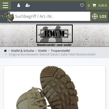
☰
0
0,00 €
LOS
Stiefel & Schuhe
Stiefel
Tropenstiefel
Original Bundeswehr Meindl Desert Safari Mid Wüstenstiefel