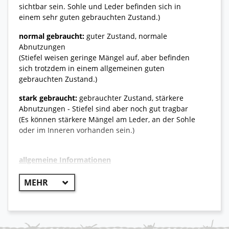
sichtbar sein. Sohle und Leder befinden sich in
einem sehr guten gebrauchten Zustand.)
normal gebraucht:
guter Zustand, normale
Abnutzungen
(Stiefel weisen geringe Mängel auf, aber befinden
sich trotzdem in einem allgemeinen guten
gebrauchten Zustand.)
stark gebraucht:
gebrauchter Zustand, stärkere
Abnutzungen - Stiefel sind aber noch gut tragbar
(Es können stärkere Mängel am Leder, an der Sohle
oder im Inneren vorhanden sein.)
allgemeine Informationen
++ Original Bundeswehr ++
Der Meindl Desert Safari Mid ist ein leichter und
bequemer Wüstenstiefel der perfekt für heiße und
trockene Regionen ausgelegt ist. Durch den