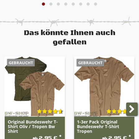
Meindl Multigrip® MTH® Sohle
sehr widerstandsfähig und robust
Lasche am hinteren Schaft für schnelleren
Einstieg
Eindringen von Sand und Kriechtieren wird
Das könnte Ihnen auch
durch spezielle Nähte verhindert
gefallen
extrem widerstandsfähig uns sehr robust
sehr guter Lauf- und Tragekomfort
GEBRAUCHT
GEBRAUCHT
Original Bundeswehr T-
1-3er Pack Original
Shirt Oliv / Tropen Bw
Bundeswehr T-Shirt
Shirt
Tropen
*
*
2,95 €
2,95 €
ab
ab